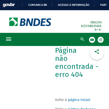
COMUNICA BR
ACESSO À INFORMAÇÃO
PARTI
ENGLISH
ACESSIBILIDADE
A+
A-
Busca
Página
não
encontrada -
erro 404
Volte à
página inicial
Visite a
página de busca