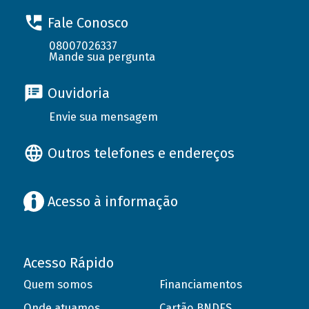
Fale Conosco
08007026337
Mande sua pergunta
Ouvidoria
Envie sua mensagem
Outros telefones e endereços
Acesso à informação
Acesso Rápido
Quem somos
Financiamentos
Onde atuamos
Cartão BNDES