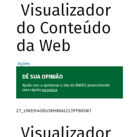
Visualizador
do Conteúdo
da Web
Ações
DÊ SUA OPINIÃO
Ajude-nos a aprimorar o site do BNDES preenchendo
uma rápida
pesquisa
.
Z7_L9KEH4O0LORH80ALCLTPF80SN7
Visualizador