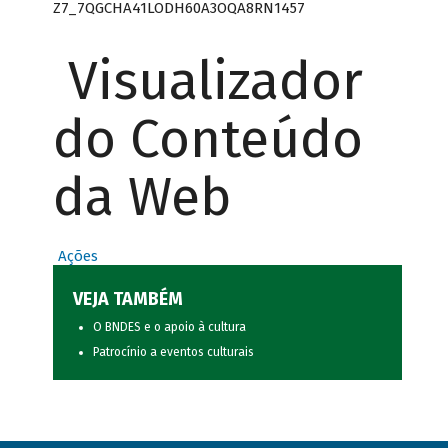
Z7_7QGCHA41LODH60A3OQA8RN1457
Visualizador
do Conteúdo
da Web
Ações
VEJA TAMBÉM
O BNDES e o apoio à cultura
Patrocínio a eventos culturais