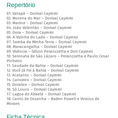
Repertório
01. Vatapá – Dorival Caymmi
02. Morena do Mar – Dorival Caymmi
03. Marina – Dorival Caymmi
04. João Valentão – Dorival Caymmi
05. Dora – Dorival Caymmi
06. A Vizinha do Lado – Dorival Caymmi
07. Samba da Minha Terra – Dorival Caymmi
08. Maracangalha – Dorival Caymmi
09. Vivência – Gilson Peranzzetta e Dori Caymmi
10. Serenata de São Lázaro – Peranzzetta e Paulo Cesar
Pinheiro
11. Saudade da Bahia – Dorival Caymmi
12. Você Já Foi à Bahia – Dorival Caymmi
13. Acalanto – Dorival Caymmi
14. Canoeiro – Dorival Caymmi
15. Doralice – Dorival Caymmi
16. Só Louco – Dorival Caymmi
17. Lagoa do Abaeté – Dorival Caymmi
18. Canto de Ossanha – Baden Powell e Vinicius de
Moraes
Ficha Técnica