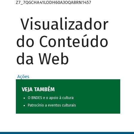
Z7_7QGCHA41LODH60A3OQA8RN1457
Visualizador
do Conteúdo
da Web
Ações
VEJA TAMBÉM
O BNDES e o apoio à cultura
Patrocínio a eventos culturais