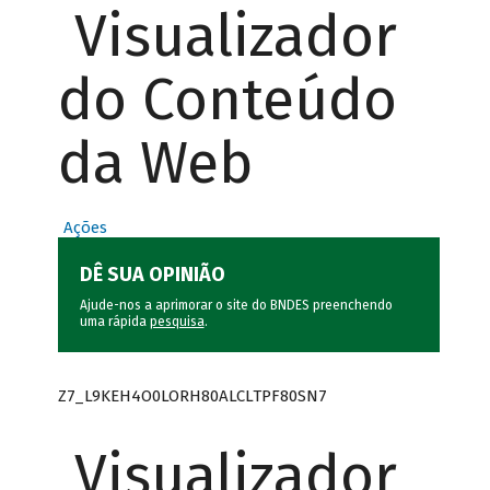
Visualizador
do Conteúdo
da Web
Ações
DÊ SUA OPINIÃO
Ajude-nos a aprimorar o site do BNDES preenchendo
uma rápida
pesquisa
.
Z7_L9KEH4O0LORH80ALCLTPF80SN7
Visualizador