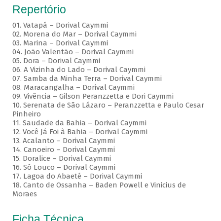
Repertório
01. Vatapá – Dorival Caymmi
02. Morena do Mar – Dorival Caymmi
03. Marina – Dorival Caymmi
04. João Valentão – Dorival Caymmi
05. Dora – Dorival Caymmi
06. A Vizinha do Lado – Dorival Caymmi
07. Samba da Minha Terra – Dorival Caymmi
08. Maracangalha – Dorival Caymmi
09. Vivência – Gilson Peranzzetta e Dori Caymmi
10. Serenata de São Lázaro – Peranzzetta e Paulo Cesar
Pinheiro
11. Saudade da Bahia – Dorival Caymmi
12. Você Já Foi à Bahia – Dorival Caymmi
13. Acalanto – Dorival Caymmi
14. Canoeiro – Dorival Caymmi
15. Doralice – Dorival Caymmi
16. Só Louco – Dorival Caymmi
17. Lagoa do Abaeté – Dorival Caymmi
18. Canto de Ossanha – Baden Powell e Vinicius de
Moraes
Ficha Técnica