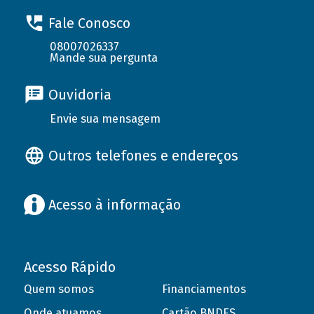
Fale Conosco
08007026337
Mande sua pergunta
Ouvidoria
Envie sua mensagem
Outros telefones e endereços
Acesso à informação
Acesso Rápido
Quem somos
Financiamentos
Onde atuamos
Cartão BNDES