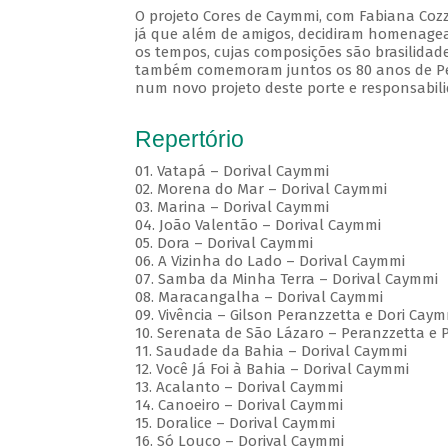
O projeto Cores de Caymmi, com Fabiana Cozz
já que além de amigos, decidiram homenagea
os tempos, cujas composições são brasilidad
também comemoram juntos os 80 anos de Pera
num novo projeto deste porte e responsabili
Repertório
01. Vatapá – Dorival Caymmi
02. Morena do Mar – Dorival Caymmi
03. Marina – Dorival Caymmi
04. João Valentão – Dorival Caymmi
05. Dora – Dorival Caymmi
06. A Vizinha do Lado – Dorival Caymmi
07. Samba da Minha Terra – Dorival Caymmi
08. Maracangalha – Dorival Caymmi
09. Vivência – Gilson Peranzzetta e Dori Cay
10. Serenata de São Lázaro – Peranzzetta e 
11. Saudade da Bahia – Dorival Caymmi
12. Você Já Foi à Bahia – Dorival Caymmi
13. Acalanto – Dorival Caymmi
14. Canoeiro – Dorival Caymmi
15. Doralice – Dorival Caymmi
16. Só Louco – Dorival Caymmi