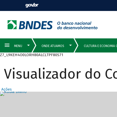
Z7_L9KEH4O0LORH80ALCLTPF80S71
Visualizador do 
Ações
Destaques Prin