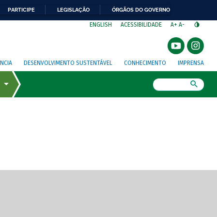
PARTICIPE
LEGISLAÇÃO
ÓRGÃOS DO GOVERNO
⁣
ENGLISH
ACESSIBILIDADE
A+
A-
NCIA
DESENVOLVIMENTO SUSTENTÁVEL
CONHECIMENTO
IMPRENSA
Busca
gem de tela