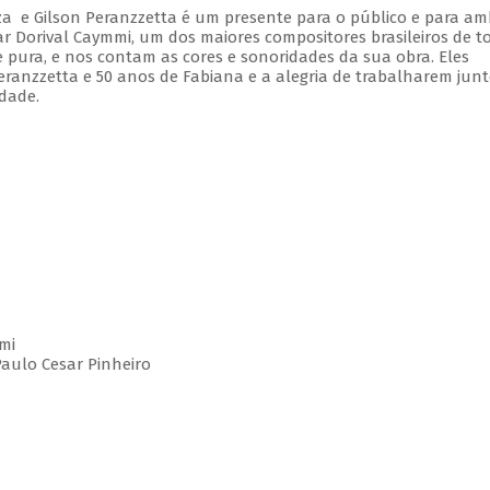
a e Gilson Peranzzetta é um presente para o público e para am
r Dorival Caymmi, um dos maiores compositores brasileiros de t
e pura, e nos contam as cores e sonoridades da sua obra. Eles
nzzetta e 50 anos de Fabiana e a alegria de trabalharem junt
dade.
mmi
Paulo Cesar Pinheiro