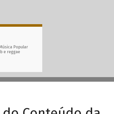
 Música Popular
ub e reggae
r do Conteúdo da