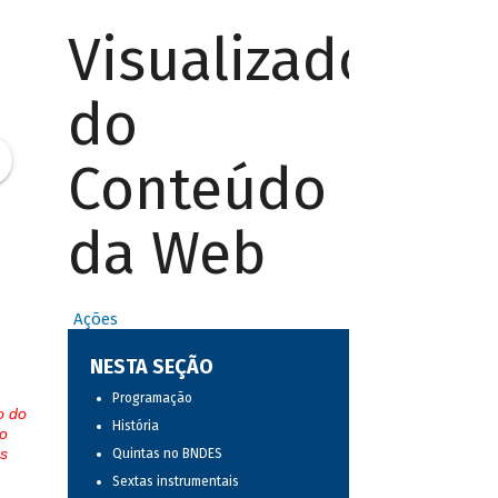
Visualizador
do
Conteúdo
da Web
Ações
NESTA SEÇÃO
Programação
o do
História
o
s
Quintas no BNDES
Sextas instrumentais