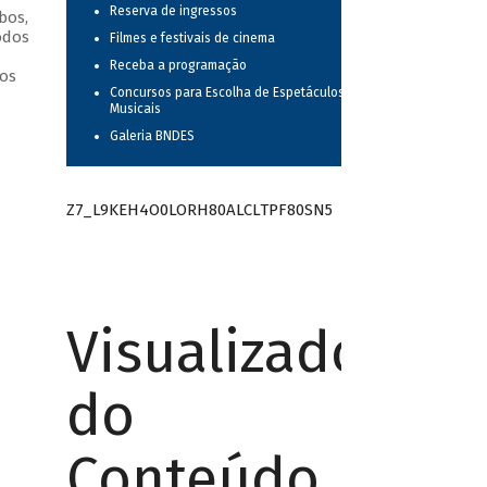
Reserva de ingressos
bos,
odos
Filmes e festivais de cinema
Receba a programação
os
Concursos para Escolha de Espetáculos
Musicais
Galeria BNDES
Z7_L9KEH4O0LORH80ALCLTPF80SN5
Visualizador
do
Conteúdo