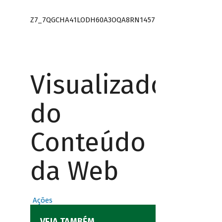
Z7_7QGCHA41LODH60A3OQA8RN1457
Visualizador
do
Conteúdo
da Web
Ações
VEJA TAMBÉM