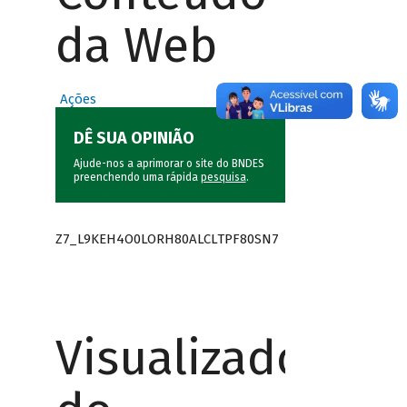
da Web
Ações
DÊ SUA OPINIÃO
Ajude-nos a aprimorar o site do BNDES
preenchendo uma rápida
pesquisa
.
Z7_L9KEH4O0LORH80ALCLTPF80SN7
Visualizador