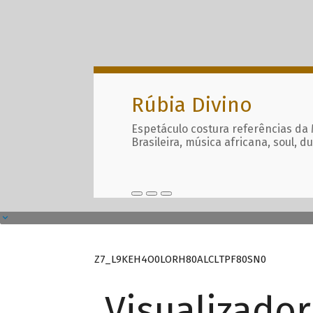
Rúbia Divino
Espetáculo costura referências da
Brasileira, música africana, soul, d
Z7_L9KEH4O0LORH80ALCLTPF80SN0
Visualizado