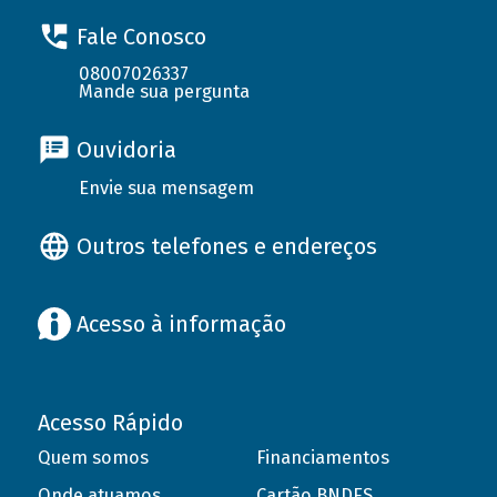
Fale Conosco
08007026337
Mande sua pergunta
Ouvidoria
Envie sua mensagem
Outros telefones e endereços
Acesso à informação
Acesso Rápido
Quem somos
Financiamentos
Onde atuamos
Cartão BNDES