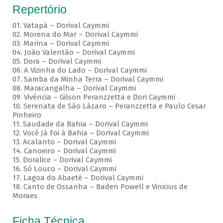
Repertório
01. Vatapá – Dorival Caymmi
02. Morena do Mar – Dorival Caymmi
03. Marina – Dorival Caymmi
04. João Valentão – Dorival Caymmi
05. Dora – Dorival Caymmi
06. A Vizinha do Lado – Dorival Caymmi
07. Samba da Minha Terra – Dorival Caymmi
08. Maracangalha – Dorival Caymmi
09. Vivência – Gilson Peranzzetta e Dori Caymmi
10. Serenata de São Lázaro – Peranzzetta e Paulo Cesar
Pinheiro
11. Saudade da Bahia – Dorival Caymmi
12. Você Já Foi à Bahia – Dorival Caymmi
13. Acalanto – Dorival Caymmi
14. Canoeiro – Dorival Caymmi
15. Doralice – Dorival Caymmi
16. Só Louco – Dorival Caymmi
17. Lagoa do Abaeté – Dorival Caymmi
18. Canto de Ossanha – Baden Powell e Vinicius de
Moraes
Ficha Técnica