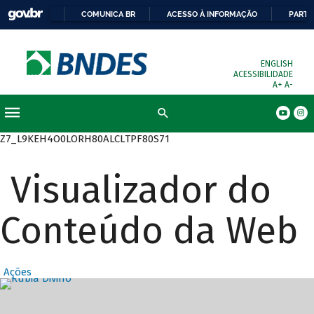
COMUNICA BR
ACESSO À INFORMAÇÃO
PARTI
ENGLISH
ACESSIBILIDADE
A+
A-
Busca
Z7_L9KEH4O0LORH80ALCLTPF80S71
Visualizador do
Conteúdo da Web
Ações
Destaques Prin