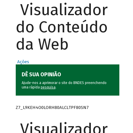
Visualizador
do Conteúdo
da Web
Ações
DÊ SUA OPINIÃO
Ajude-nos a aprimorar o site do BNDES preenchendo
uma rápida
pesquisa
.
Z7_L9KEH4O0LORH80ALCLTPF80SN7
Visualizador