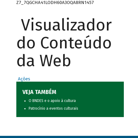
Z7_7QGCHA41LODH60A3OQA8RN1457
Visualizador
do Conteúdo
da Web
Ações
VEJA TAMBÉM
O BNDES e o apoio à cultura
Patrocínio a eventos culturais