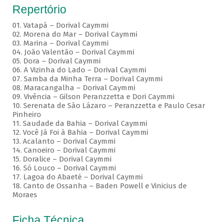
Repertório
01. Vatapá – Dorival Caymmi
02. Morena do Mar – Dorival Caymmi
03. Marina – Dorival Caymmi
04. João Valentão – Dorival Caymmi
05. Dora – Dorival Caymmi
06. A Vizinha do Lado – Dorival Caymmi
07. Samba da Minha Terra – Dorival Caymmi
08. Maracangalha – Dorival Caymmi
09. Vivência – Gilson Peranzzetta e Dori Caymmi
10. Serenata de São Lázaro – Peranzzetta e Paulo Cesar
Pinheiro
11. Saudade da Bahia – Dorival Caymmi
12. Você Já Foi à Bahia – Dorival Caymmi
13. Acalanto – Dorival Caymmi
14. Canoeiro – Dorival Caymmi
15. Doralice – Dorival Caymmi
16. Só Louco – Dorival Caymmi
17. Lagoa do Abaeté – Dorival Caymmi
18. Canto de Ossanha – Baden Powell e Vinicius de
Moraes
Ficha Técnica