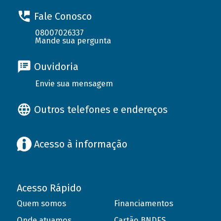
Fale Conosco
08007026337
Mande sua pergunta
Ouvidoria
Envie sua mensagem
Outros telefones e endereços
Acesso à informação
Acesso Rápido
Quem somos
Financiamentos
Onde atuamos
Cartão BNDES