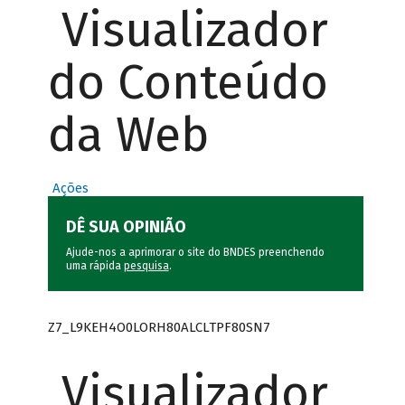
Visualizador
do Conteúdo
da Web
Ações
DÊ SUA OPINIÃO
Ajude-nos a aprimorar o site do BNDES preenchendo
uma rápida
pesquisa
.
Z7_L9KEH4O0LORH80ALCLTPF80SN7
Visualizador