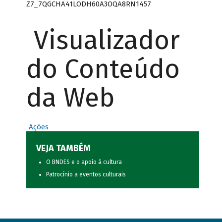
Z7_7QGCHA41LODH60A3OQA8RN1457
Visualizador
do Conteúdo
da Web
Ações
VEJA TAMBÉM
O BNDES e o apoio à cultura
Patrocínio a eventos culturais