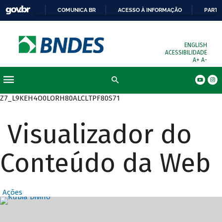
COMUNICA BR
ACESSO À INFORMAÇÃO
PARTI
ENGLISH
ACESSIBILIDADE
A+
A-
Busca
Z7_L9KEH4O0LORH80ALCLTPF80S71
Visualizador do
Conteúdo da Web
Ações
Destaques Prin