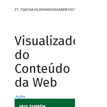
Z7_7QGCHA41LODH60A3OQA8RN1457
Visualizador
do
Conteúdo
da Web
Ações
VEJA TAMBÉM