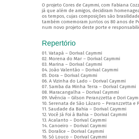
O projeto Cores de Caymmi, com Fabiana Cozz
já que além de amigos, decidiram homenagea
os tempos, cujas composições são brasilidad
também comemoram juntos os 80 anos de Pera
num novo projeto deste porte e responsabili
Repertório
01. Vatapá – Dorival Caymmi
02. Morena do Mar – Dorival Caymmi
03. Marina – Dorival Caymmi
04. João Valentão – Dorival Caymmi
05. Dora – Dorival Caymmi
06. A Vizinha do Lado – Dorival Caymmi
07. Samba da Minha Terra – Dorival Caymmi
08. Maracangalha – Dorival Caymmi
09. Vivência – Gilson Peranzzetta e Dori Cay
10. Serenata de São Lázaro – Peranzzetta e 
11. Saudade da Bahia – Dorival Caymmi
12. Você Já Foi à Bahia – Dorival Caymmi
13. Acalanto – Dorival Caymmi
14. Canoeiro – Dorival Caymmi
15. Doralice – Dorival Caymmi
16. Só Louco – Dorival Caymmi