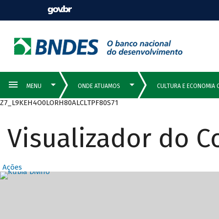
Z7_L9KEH4O0LORH80ALCLTPF80S71
Visualizador do 
Ações
Destaques Prin