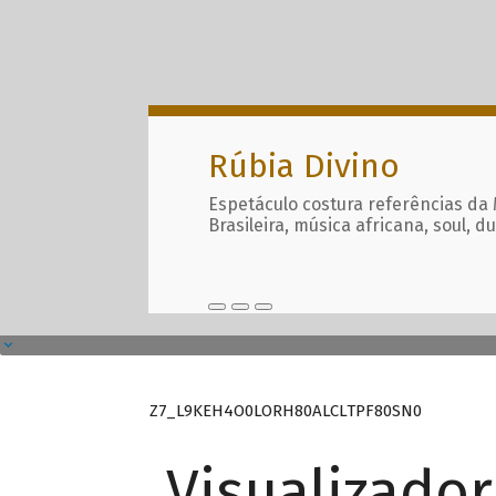
Rúbia Divino
Espetáculo costura referências da
Brasileira, música africana, soul, d
Z7_L9KEH4O0LORH80ALCLTPF80SN0
Visualizado