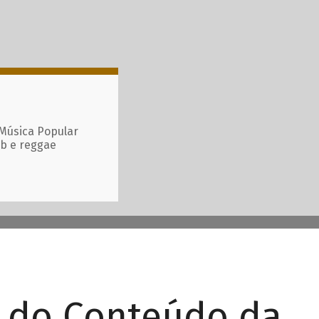
 Música Popular
ub e reggae
r do Conteúdo da