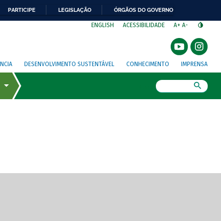
PARTICIPE
LEGISLAÇÃO
ÓRGÃOS DO GOVERNO
⁣
ENGLISH
ACESSIBILIDADE
A+
A-
NCIA
DESENVOLVIMENTO SUSTENTÁVEL
CONHECIMENTO
IMPRENSA
Busca
gem de tela