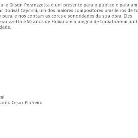
a e Gilson Peranzzetta é um presente para o público e para am
r Dorival Caymmi, um dos maiores compositores brasileiros de t
e pura, e nos contam as cores e sonoridades da sua obra. Eles
nzzetta e 50 anos de Fabiana e a alegria de trabalharem junt
dade.
mmi
Paulo Cesar Pinheiro