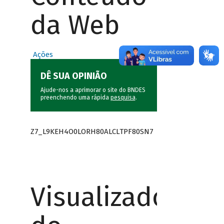
da Web
Ações
DÊ SUA OPINIÃO
Ajude-nos a aprimorar o site do BNDES
preenchendo uma rápida
pesquisa
.
Z7_L9KEH4O0LORH80ALCLTPF80SN7
Visualizador