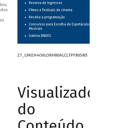
Reserva de ingressos
bos,
odos
Filmes e festivais de cinema
Receba a programação
os
Concursos para Escolha de Espetáculos
Musicais
Galeria BNDES
Z7_L9KEH4O0LORH80ALCLTPF80SN5
Visualizador
do
Conteúdo