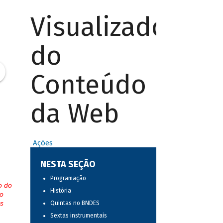
Visualizador
do
Conteúdo
da Web
Ações
NESTA SEÇÃO
Programação
o do
História
o
s
Quintas no BNDES
Sextas instrumentais