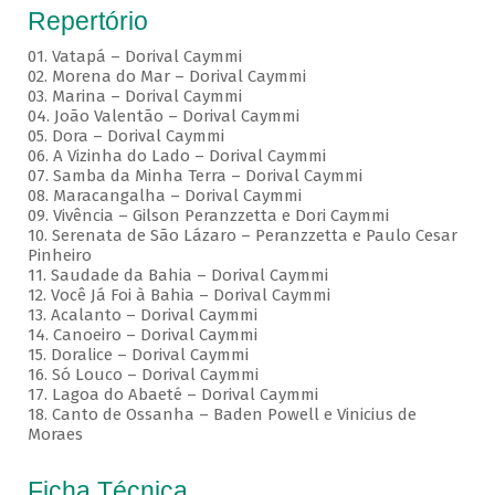
Repertório
01. Vatapá – Dorival Caymmi
02. Morena do Mar – Dorival Caymmi
03. Marina – Dorival Caymmi
04. João Valentão – Dorival Caymmi
05. Dora – Dorival Caymmi
06. A Vizinha do Lado – Dorival Caymmi
07. Samba da Minha Terra – Dorival Caymmi
08. Maracangalha – Dorival Caymmi
09. Vivência – Gilson Peranzzetta e Dori Caymmi
10. Serenata de São Lázaro – Peranzzetta e Paulo Cesar
Pinheiro
11. Saudade da Bahia – Dorival Caymmi
12. Você Já Foi à Bahia – Dorival Caymmi
13. Acalanto – Dorival Caymmi
14. Canoeiro – Dorival Caymmi
15. Doralice – Dorival Caymmi
16. Só Louco – Dorival Caymmi
17. Lagoa do Abaeté – Dorival Caymmi
18. Canto de Ossanha – Baden Powell e Vinicius de
Moraes
Ficha Técnica