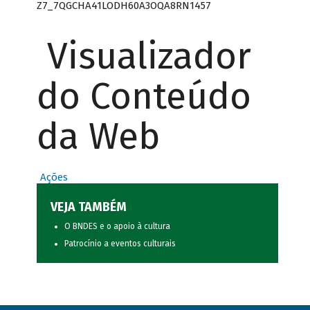
Z7_7QGCHA41LODH60A3OQA8RN1457
Visualizador
do Conteúdo
da Web
Ações
VEJA TAMBÉM
O BNDES e o apoio à cultura
Patrocínio a eventos culturais