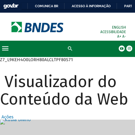
COMUNICA BR
ACESSO À INFORMAÇÃO
PARTI
ENGLISH
ACESSIBILIDADE
A+
A-
Busca
Z7_L9KEH4O0LORH80ALCLTPF80S71
Visualizador do
Conteúdo da Web
Ações
Destaques Prin