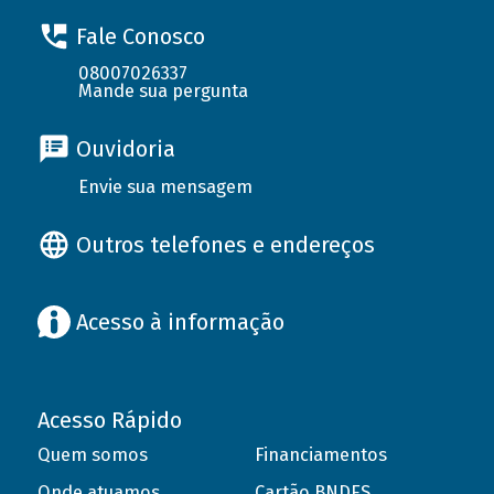
Fale Conosco
08007026337
Mande sua pergunta
Ouvidoria
Envie sua mensagem
Outros telefones e endereços
Acesso à informação
Acesso Rápido
Quem somos
Financiamentos
Onde atuamos
Cartão BNDES