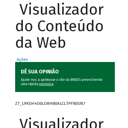
Visualizador
do Conteúdo
da Web
Ações
DÊ SUA OPINIÃO
Ajude-nos a aprimorar o site do BNDES preenchendo
uma rápida
pesquisa
.
Z7_L9KEH4O0LORH80ALCLTPF80SN7
Visualizador