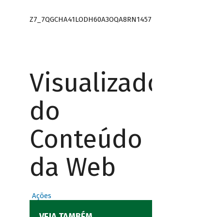
Z7_7QGCHA41LODH60A3OQA8RN1457
Visualizador
do
Conteúdo
da Web
Ações
VEJA TAMBÉM