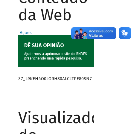
da Web
Ações
DÊ SUA OPINIÃO
Ajude-nos a aprimorar o site do BNDES
preenchendo uma rápida
pesquisa
.
Z7_L9KEH4O0LORH80ALCLTPF80SN7
Visualizador