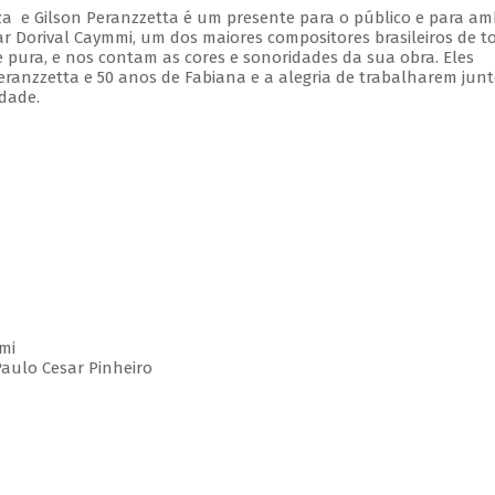
a e Gilson Peranzzetta é um presente para o público e para am
r Dorival Caymmi, um dos maiores compositores brasileiros de t
e pura, e nos contam as cores e sonoridades da sua obra. Eles
nzzetta e 50 anos de Fabiana e a alegria de trabalharem junt
dade.
mmi
Paulo Cesar Pinheiro