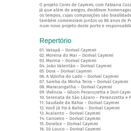
O projeto Cores de Caymmi, com Fabiana Cozz
já que além de amigos, decidiram homenagea
os tempos, cujas composições são brasilidad
também comemoram juntos os 80 anos de Pera
num novo projeto deste porte e responsabili
Repertório
01. Vatapá – Dorival Caymmi
02. Morena do Mar – Dorival Caymmi
03. Marina – Dorival Caymmi
04. João Valentão – Dorival Caymmi
05. Dora – Dorival Caymmi
06. A Vizinha do Lado – Dorival Caymmi
07. Samba da Minha Terra – Dorival Caymmi
08. Maracangalha – Dorival Caymmi
09. Vivência – Gilson Peranzzetta e Dori Cay
10. Serenata de São Lázaro – Peranzzetta e 
11. Saudade da Bahia – Dorival Caymmi
12. Você Já Foi à Bahia – Dorival Caymmi
13. Acalanto – Dorival Caymmi
14. Canoeiro – Dorival Caymmi
15. Doralice – Dorival Caymmi
16. Só Louco – Dorival Caymmi