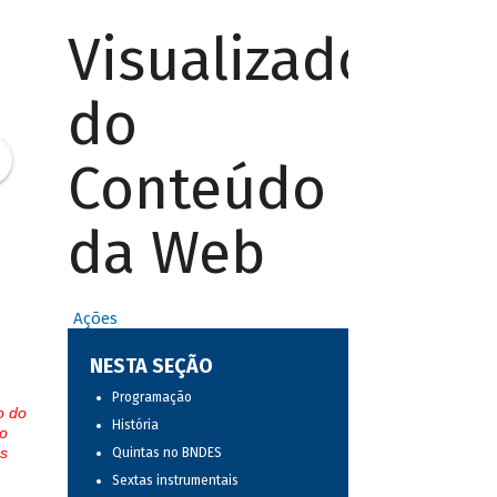
Visualizador
do
Conteúdo
da Web
Ações
NESTA SEÇÃO
Programação
o do
História
o
s
Quintas no BNDES
Sextas instrumentais