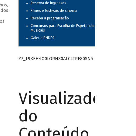
Reserva de ingressos
bos,
odos
Filmes e festivais de cinema
Receba a programação
os
Concursos para Escolha de Espetáculos
Musicais
Galeria BNDES
Z7_L9KEH4O0LORH80ALCLTPF80SN5
Visualizador
do
Conteúdo