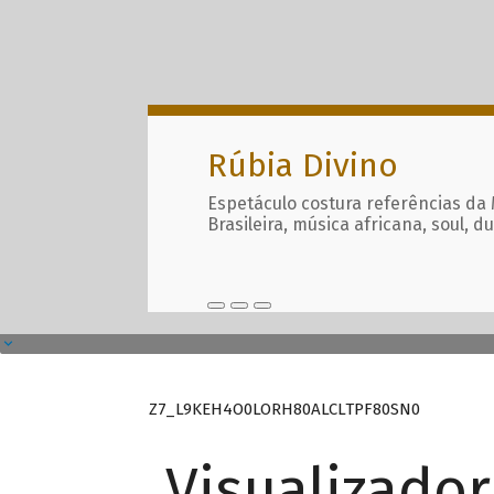
Rúbia Divino
Espetáculo costura referências da
Brasileira, música africana, soul, d
Z7_L9KEH4O0LORH80ALCLTPF80SN0
Visualizado