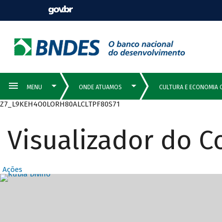
Z7_L9KEH4O0LORH80ALCLTPF80S71
Visualizador do 
Ações
Destaques Prin