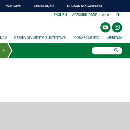
PARTICIPE
LEGISLAÇÃO
ÓRGÃOS DO GOVERNO
⁣
ENGLISH
ACESSIBILIDADE
A+
A-
NCIA
DESENVOLVIMENTO SUSTENTÁVEL
CONHECIMENTO
IMPRENSA
Busca
gem de tela