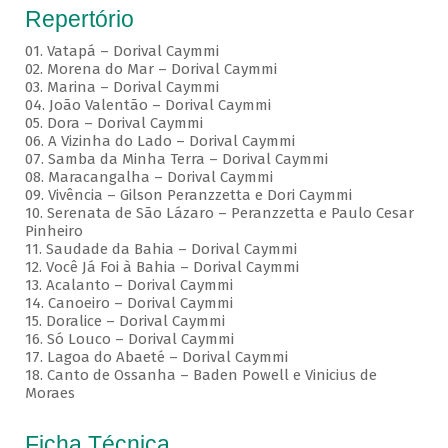
Repertório
01. Vatapá – Dorival Caymmi
02. Morena do Mar – Dorival Caymmi
03. Marina – Dorival Caymmi
04. João Valentão – Dorival Caymmi
05. Dora – Dorival Caymmi
06. A Vizinha do Lado – Dorival Caymmi
07. Samba da Minha Terra – Dorival Caymmi
08. Maracangalha – Dorival Caymmi
09. Vivência – Gilson Peranzzetta e Dori Caymmi
10. Serenata de São Lázaro – Peranzzetta e Paulo Cesar
Pinheiro
11. Saudade da Bahia – Dorival Caymmi
12. Você Já Foi à Bahia – Dorival Caymmi
13. Acalanto – Dorival Caymmi
14. Canoeiro – Dorival Caymmi
15. Doralice – Dorival Caymmi
16. Só Louco – Dorival Caymmi
17. Lagoa do Abaeté – Dorival Caymmi
18. Canto de Ossanha – Baden Powell e Vinicius de
Moraes
Ficha Técnica