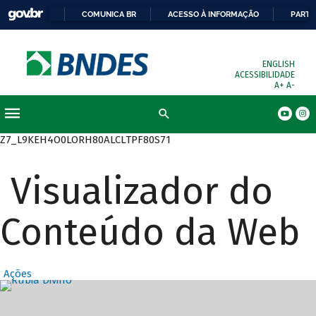
COMUNICA BR
ACESSO À INFORMAÇÃO
PARTI
ENGLISH
ACESSIBILIDADE
A+
A-
Busca
Z7_L9KEH4O0LORH80ALCLTPF80S71
Visualizador do
Conteúdo da Web
Ações
Destaques Prin