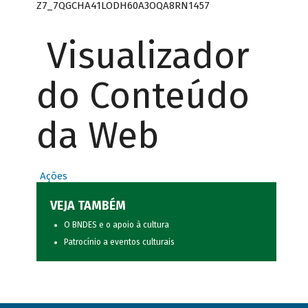
Z7_7QGCHA41LODH60A3OQA8RN1457
Visualizador
do Conteúdo
da Web
Ações
VEJA TAMBÉM
O BNDES e o apoio à cultura
Patrocínio a eventos culturais