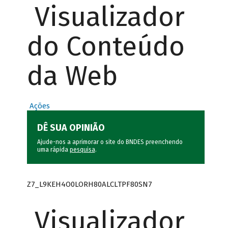
Visualizador
do Conteúdo
da Web
Ações
DÊ SUA OPINIÃO
Ajude-nos a aprimorar o site do BNDES preenchendo
uma rápida
pesquisa
.
Z7_L9KEH4O0LORH80ALCLTPF80SN7
Visualizador