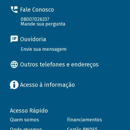
Fale Conosco
08007026337
Mande sua pergunta
Ouvidoria
Envie sua mensagem
Outros telefones e endereços
Acesso à informação
Acesso Rápido
Quem somos
Financiamentos
Onde atuamos
Cartão BNDES