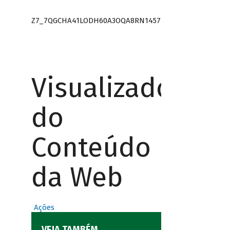
Z7_7QGCHA41LODH60A3OQA8RN1457
Visualizador
do
Conteúdo
da Web
Ações
VEJA TAMBÉM