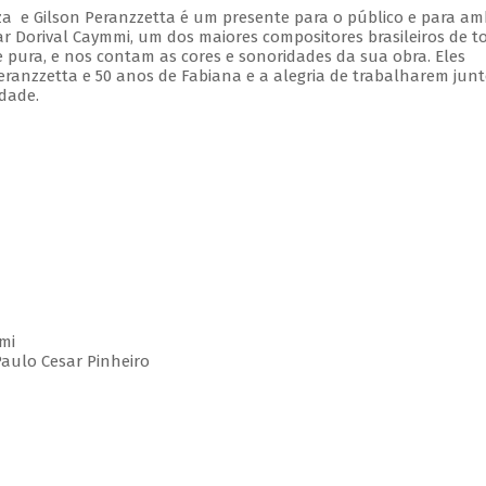
a e Gilson Peranzzetta é um presente para o público e para am
r Dorival Caymmi, um dos maiores compositores brasileiros de t
e pura, e nos contam as cores e sonoridades da sua obra. Eles
nzzetta e 50 anos de Fabiana e a alegria de trabalharem junt
dade.
mmi
Paulo Cesar Pinheiro