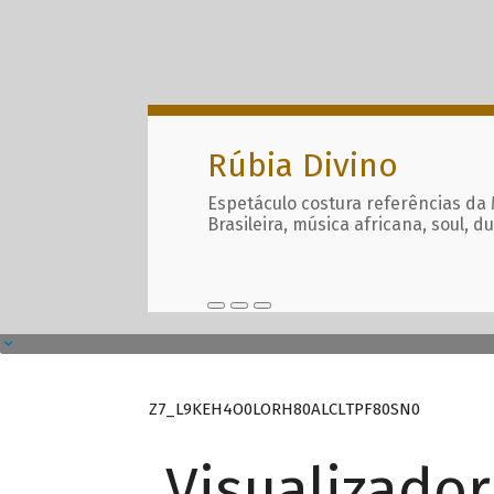
Rúbia Divino
Espetáculo costura referências da
Brasileira, música africana, soul, d
Z7_L9KEH4O0LORH80ALCLTPF80SN0
Visualizado