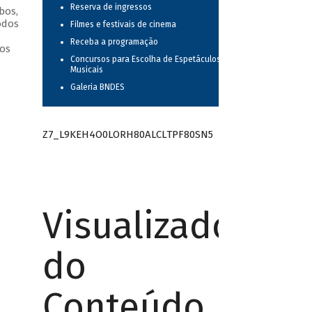
Reserva de ingressos
bos,
odos
Filmes e festivais de cinema
Receba a programação
os
Concursos para Escolha de Espetáculos
Musicais
Galeria BNDES
Z7_L9KEH4O0LORH80ALCLTPF80SN5
Visualizador
do
Conteúdo