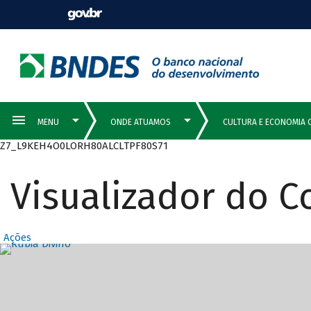
Z7_L9KEH4O0LORH80ALCLTPF80S71
Visualizador do 
Ações
Destaques Prin