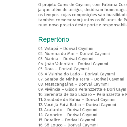
O projeto Cores de Caymmi, com Fabiana Cozz
já que além de amigos, decidiram homenagea
os tempos, cujas composições são brasilidad
também comemoram juntos os 80 anos de Pera
num novo projeto deste porte e responsabili
Repertório
01. Vatapá – Dorival Caymmi
02. Morena do Mar – Dorival Caymmi
03. Marina – Dorival Caymmi
04. João Valentão – Dorival Caymmi
05. Dora – Dorival Caymmi
06. A Vizinha do Lado – Dorival Caymmi
07. Samba da Minha Terra – Dorival Caymmi
08. Maracangalha – Dorival Caymmi
09. Vivência – Gilson Peranzzetta e Dori Cay
10. Serenata de São Lázaro – Peranzzetta e 
11. Saudade da Bahia – Dorival Caymmi
12. Você Já Foi à Bahia – Dorival Caymmi
13. Acalanto – Dorival Caymmi
14. Canoeiro – Dorival Caymmi
15. Doralice – Dorival Caymmi
16. Só Louco – Dorival Caymmi