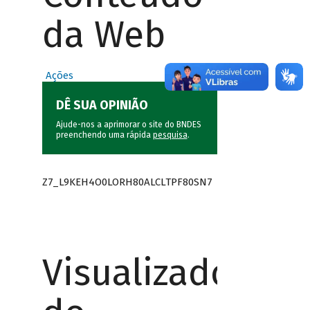
da Web
Ações
DÊ SUA OPINIÃO
Ajude-nos a aprimorar o site do BNDES
preenchendo uma rápida
pesquisa
.
Z7_L9KEH4O0LORH80ALCLTPF80SN7
Visualizador