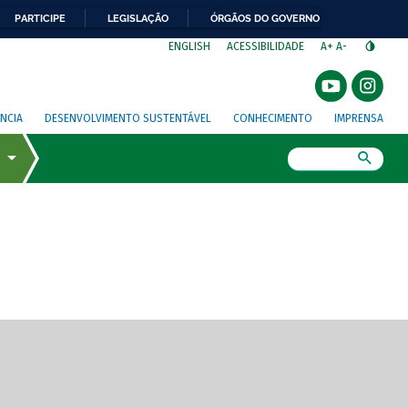
PARTICIPE
LEGISLAÇÃO
ÓRGÃOS DO GOVERNO
⁣
ENGLISH
ACESSIBILIDADE
A+
A-
NCIA
DESENVOLVIMENTO SUSTENTÁVEL
CONHECIMENTO
IMPRENSA
Busca
gem de tela