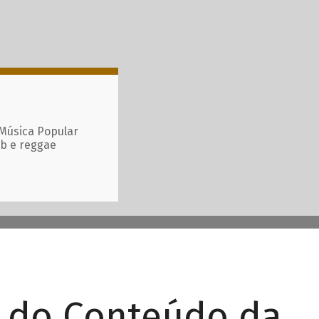
 Música Popular
ub e reggae
r do Conteúdo da