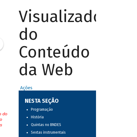
Visualizador
do
Conteúdo
da Web
Ações
NESTA SEÇÃO
Programação
o do
História
o
s
Quintas no BNDES
Sextas instrumentais