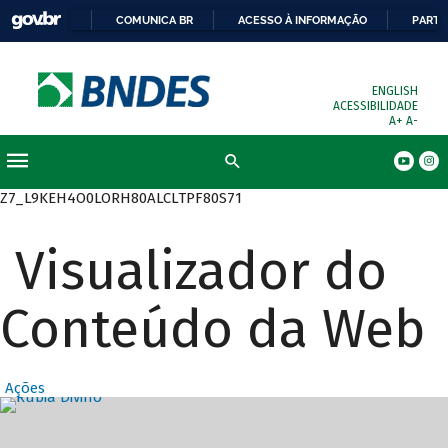
COMUNICA BR
ACESSO À INFORMAÇÃO
PARTI
ENGLISH
ACESSIBILIDADE
A+
A-
Busca
Z7_L9KEH4O0LORH80ALCLTPF80S71
Visualizador do
Conteúdo da Web
Ações
Destaques Prin