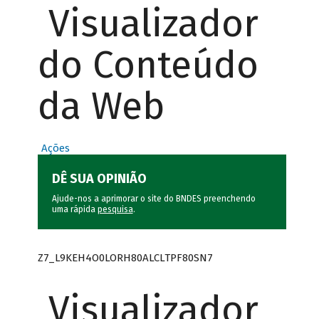
Visualizador
do Conteúdo
da Web
Ações
DÊ SUA OPINIÃO
Ajude-nos a aprimorar o site do BNDES preenchendo
uma rápida
pesquisa
.
Z7_L9KEH4O0LORH80ALCLTPF80SN7
Visualizador