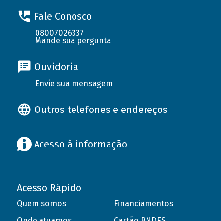
Fale Conosco
08007026337
Mande sua pergunta
Ouvidoria
Envie sua mensagem
Outros telefones e endereços
Acesso à informação
Acesso Rápido
Quem somos
Financiamentos
Onde atuamos
Cartão BNDES