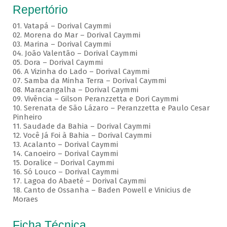
Repertório
01. Vatapá – Dorival Caymmi
02. Morena do Mar – Dorival Caymmi
03. Marina – Dorival Caymmi
04. João Valentão – Dorival Caymmi
05. Dora – Dorival Caymmi
06. A Vizinha do Lado – Dorival Caymmi
07. Samba da Minha Terra – Dorival Caymmi
08. Maracangalha – Dorival Caymmi
09. Vivência – Gilson Peranzzetta e Dori Caymmi
10. Serenata de São Lázaro – Peranzzetta e Paulo Cesar
Pinheiro
11. Saudade da Bahia – Dorival Caymmi
12. Você Já Foi à Bahia – Dorival Caymmi
13. Acalanto – Dorival Caymmi
14. Canoeiro – Dorival Caymmi
15. Doralice – Dorival Caymmi
16. Só Louco – Dorival Caymmi
17. Lagoa do Abaeté – Dorival Caymmi
18. Canto de Ossanha – Baden Powell e Vinicius de
Moraes
Ficha Técnica