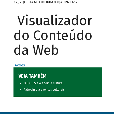
Z7_7QGCHA41LODH60A3OQA8RN1457
Visualizador
do Conteúdo
da Web
Ações
VEJA TAMBÉM
O BNDES e o apoio à cultura
Patrocínio a eventos culturais