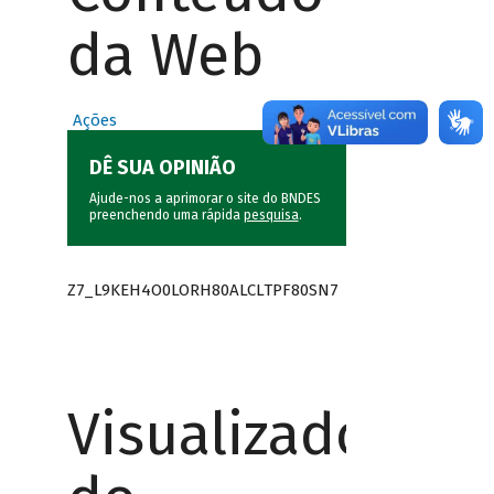
da Web
Ações
DÊ SUA OPINIÃO
Ajude-nos a aprimorar o site do BNDES
preenchendo uma rápida
pesquisa
.
Z7_L9KEH4O0LORH80ALCLTPF80SN7
Visualizador