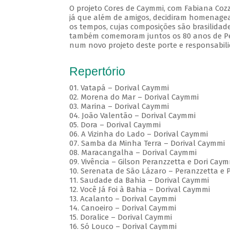
O projeto Cores de Caymmi, com Fabiana Cozz
já que além de amigos, decidiram homenagea
os tempos, cujas composições são brasilidad
também comemoram juntos os 80 anos de Pera
num novo projeto deste porte e responsabili
Repertório
01. Vatapá – Dorival Caymmi
02. Morena do Mar – Dorival Caymmi
03. Marina – Dorival Caymmi
04. João Valentão – Dorival Caymmi
05. Dora – Dorival Caymmi
06. A Vizinha do Lado – Dorival Caymmi
07. Samba da Minha Terra – Dorival Caymmi
08. Maracangalha – Dorival Caymmi
09. Vivência – Gilson Peranzzetta e Dori Cay
10. Serenata de São Lázaro – Peranzzetta e 
11. Saudade da Bahia – Dorival Caymmi
12. Você Já Foi à Bahia – Dorival Caymmi
13. Acalanto – Dorival Caymmi
14. Canoeiro – Dorival Caymmi
15. Doralice – Dorival Caymmi
16. Só Louco – Dorival Caymmi