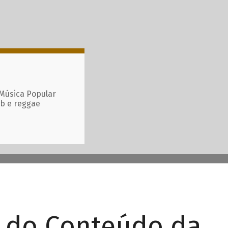
 Música Popular
ub e reggae
r do Conteúdo da