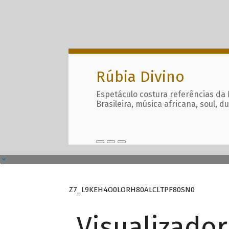
Rúbia Divino
Espetáculo costura referências da
Brasileira, música africana, soul, d
Z7_L9KEH4O0LORH80ALCLTPF80SN0
Visualizado