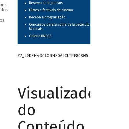
Reserva de ingressos
bos,
odos
Filmes e festivais de cinema
Receba a programação
os
Concursos para Escolha de Espetáculos
Musicais
Galeria BNDES
Z7_L9KEH4O0LORH80ALCLTPF80SN5
Visualizador
do
Conteúdo