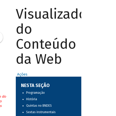
Visualizador
do
Conteúdo
da Web
Ações
NESTA SEÇÃO
Programação
o do
História
o
s
Quintas no BNDES
Sextas instrumentais