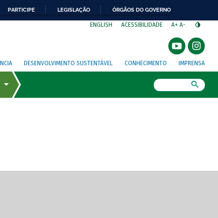
PARTICIPE
LEGISLAÇÃO
ÓRGÃOS DO GOVERNO
⁣
ENGLISH
ACESSIBILIDADE
A+
A-
NCIA
DESENVOLVIMENTO SUSTENTÁVEL
CONHECIMENTO
IMPRENSA
Busca
gem de tela