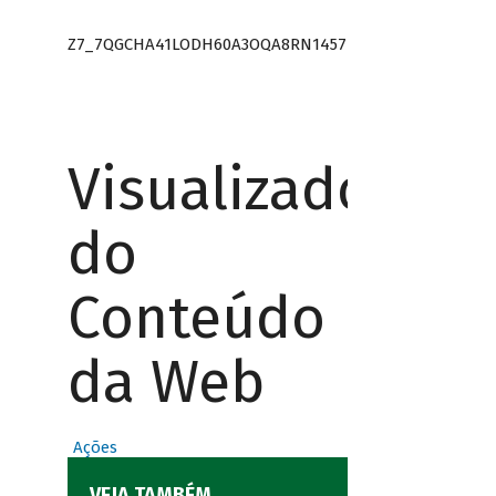
Z7_7QGCHA41LODH60A3OQA8RN1457
Visualizador
do
Conteúdo
da Web
Ações
VEJA TAMBÉM