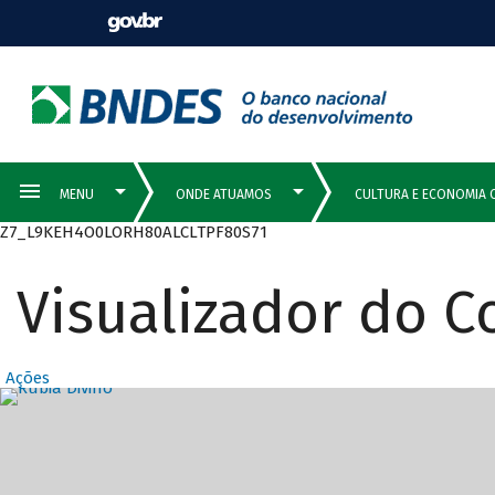
Z7_L9KEH4O0LORH80ALCLTPF80S71
Visualizador do 
Ações
Destaques Prin