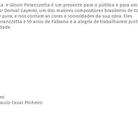
a e Gilson Peranzzetta é um presente para o público e para am
r Dorival Caymmi, um dos maiores compositores brasileiros de t
e pura, e nos contam as cores e sonoridades da sua obra. Eles
nzzetta e 50 anos de Fabiana e a alegria de trabalharem junt
dade.
mmi
Paulo Cesar Pinheiro