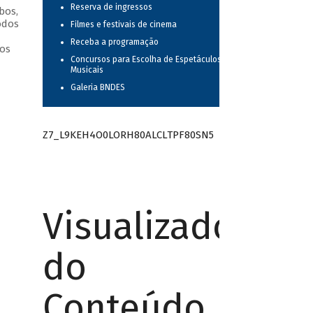
Reserva de ingressos
bos,
odos
Filmes e festivais de cinema
Receba a programação
os
Concursos para Escolha de Espetáculos
Musicais
Galeria BNDES
Z7_L9KEH4O0LORH80ALCLTPF80SN5
Visualizador
do
Conteúdo