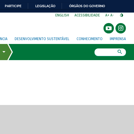
PARTICIPE
LEGISLAÇÃO
ÓRGÃOS DO GOVERNO
⁣
ENGLISH
ACESSIBILIDADE
A+
A-
NCIA
DESENVOLVIMENTO SUSTENTÁVEL
CONHECIMENTO
IMPRENSA
Busca
gem de tela