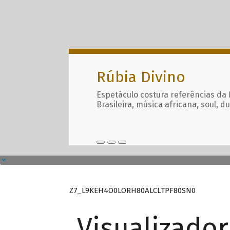
Rúbia Divino
Espetáculo costura referências da
Brasileira, música africana, soul, d
Z7_L9KEH4O0LORH80ALCLTPF80SN0
Visualizado