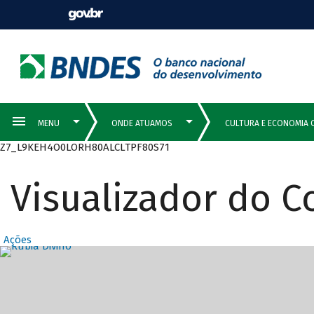
Z7_L9KEH4O0LORH80ALCLTPF80S71
Visualizador do 
Ações
Destaques Prin