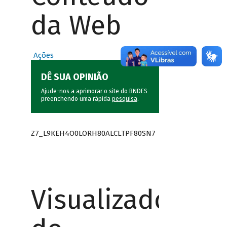
da Web
Ações
DÊ SUA OPINIÃO
Ajude-nos a aprimorar o site do BNDES
preenchendo uma rápida
pesquisa
.
Z7_L9KEH4O0LORH80ALCLTPF80SN7
Visualizador