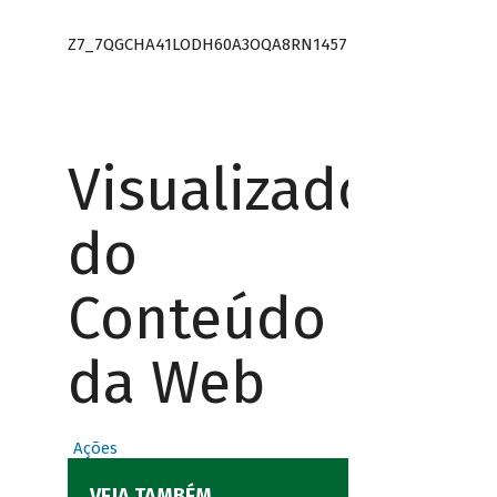
Z7_7QGCHA41LODH60A3OQA8RN1457
Visualizador
do
Conteúdo
da Web
Ações
VEJA TAMBÉM