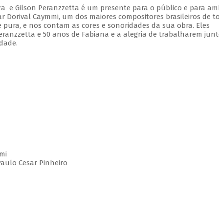
a e Gilson Peranzzetta é um presente para o público e para am
r Dorival Caymmi, um dos maiores compositores brasileiros de t
e pura, e nos contam as cores e sonoridades da sua obra. Eles
nzzetta e 50 anos de Fabiana e a alegria de trabalharem junt
dade.
mmi
Paulo Cesar Pinheiro