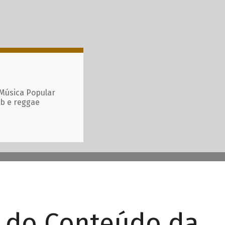
 Música Popular
ub e reggae
r do Conteúdo da