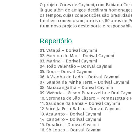
O projeto Cores de Caymmi, com Fabiana Cozz
já que além de amigos, decidiram homenagea
os tempos, cujas composições são brasilidad
também comemoram juntos os 80 anos de Pera
num novo projeto deste porte e responsabili
Repertório
01. Vatapá – Dorival Caymmi
02. Morena do Mar – Dorival Caymmi
03. Marina – Dorival Caymmi
04. João Valentão – Dorival Caymmi
05. Dora – Dorival Caymmi
06. A Vizinha do Lado – Dorival Caymmi
07. Samba da Minha Terra – Dorival Caymmi
08. Maracangalha – Dorival Caymmi
09. Vivência – Gilson Peranzzetta e Dori Cay
10. Serenata de São Lázaro – Peranzzetta e 
11. Saudade da Bahia – Dorival Caymmi
12. Você Já Foi à Bahia – Dorival Caymmi
13. Acalanto – Dorival Caymmi
14. Canoeiro – Dorival Caymmi
15. Doralice – Dorival Caymmi
16. Só Louco – Dorival Caymmi