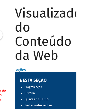
Visualizador
do
Conteúdo
da Web
Ações
NESTA SEÇÃO
Programação
o do
História
o
s
Quintas no BNDES
Sextas instrumentais