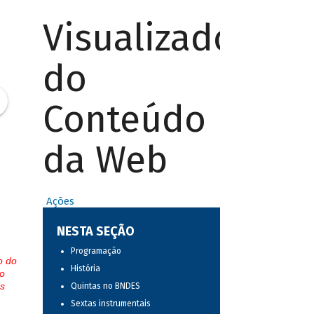
Visualizador
do
Conteúdo
da Web
Ações
NESTA SEÇÃO
Programação
o do
História
o
s
Quintas no BNDES
Sextas instrumentais