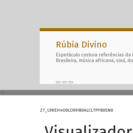
Rúbia Divino
Espetáculo costura referências da
Brasileira, música africana, soul, d
Z7_L9KEH4O0LORH80ALCLTPF80SN0
Visualizado