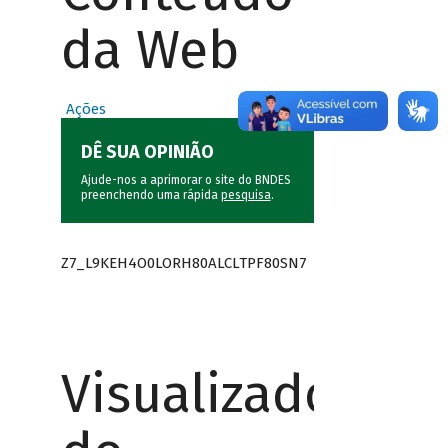
da Web
Ações
DÊ SUA OPINIÃO
Ajude-nos a aprimorar o site do BNDES
preenchendo uma rápida
pesquisa
.
Z7_L9KEH4O0LORH80ALCLTPF80SN7
Visualizador