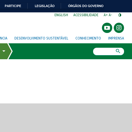
PARTICIPE
LEGISLAÇÃO
ÓRGÃOS DO GOVERNO
⁣
ENGLISH
ACESSIBILIDADE
A+
A-
NCIA
DESENVOLVIMENTO SUSTENTÁVEL
CONHECIMENTO
IMPRENSA
Busca
gem de tela