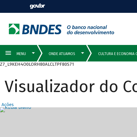
Z7_L9KEH4O0LORH80ALCLTPF80S71
Visualizador do 
Ações
Destaques Prin