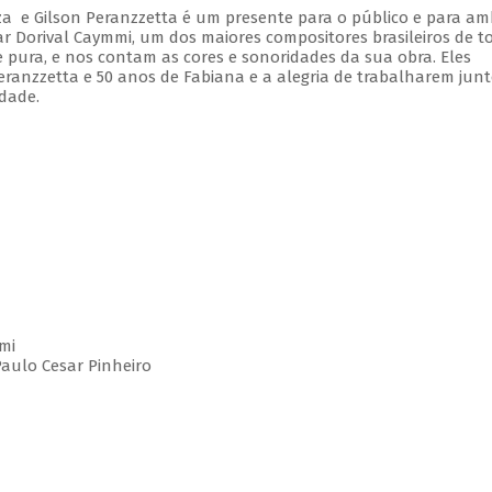
a e Gilson Peranzzetta é um presente para o público e para am
r Dorival Caymmi, um dos maiores compositores brasileiros de t
e pura, e nos contam as cores e sonoridades da sua obra. Eles
nzzetta e 50 anos de Fabiana e a alegria de trabalharem junt
dade.
mmi
Paulo Cesar Pinheiro