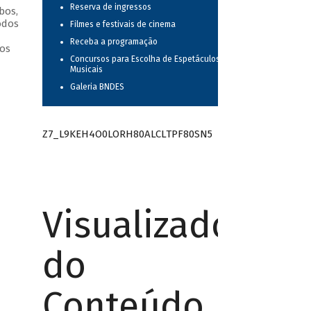
Reserva de ingressos
bos,
odos
Filmes e festivais de cinema
Receba a programação
os
Concursos para Escolha de Espetáculos
Musicais
Galeria BNDES
Z7_L9KEH4O0LORH80ALCLTPF80SN5
Visualizador
do
Conteúdo