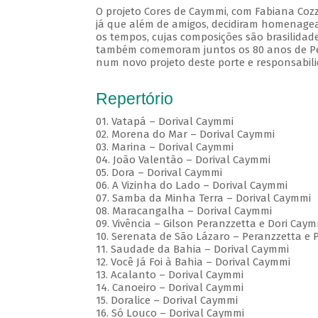
O projeto Cores de Caymmi, com Fabiana Cozz
já que além de amigos, decidiram homenagea
os tempos, cujas composições são brasilidad
também comemoram juntos os 80 anos de Pera
num novo projeto deste porte e responsabili
Repertório
01. Vatapá – Dorival Caymmi
02. Morena do Mar – Dorival Caymmi
03. Marina – Dorival Caymmi
04. João Valentão – Dorival Caymmi
05. Dora – Dorival Caymmi
06. A Vizinha do Lado – Dorival Caymmi
07. Samba da Minha Terra – Dorival Caymmi
08. Maracangalha – Dorival Caymmi
09. Vivência – Gilson Peranzzetta e Dori Cay
10. Serenata de São Lázaro – Peranzzetta e 
11. Saudade da Bahia – Dorival Caymmi
12. Você Já Foi à Bahia – Dorival Caymmi
13. Acalanto – Dorival Caymmi
14. Canoeiro – Dorival Caymmi
15. Doralice – Dorival Caymmi
16. Só Louco – Dorival Caymmi