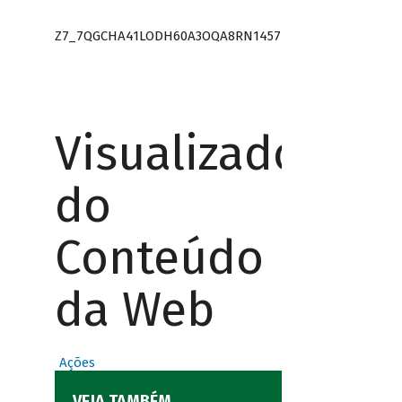
Z7_7QGCHA41LODH60A3OQA8RN1457
Visualizador
do
Conteúdo
da Web
Ações
VEJA TAMBÉM