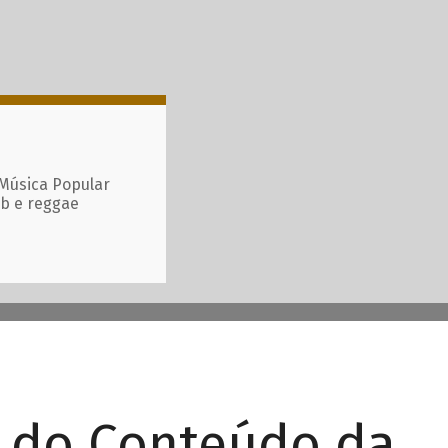
 Música Popular
ub e reggae
r do Conteúdo da