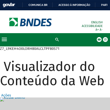
COMUNICA BR
ACESSO À INFORMAÇÃO
PARTI
ENGLISH
ACESSIBILIDADE
A+
A-
Busca
Z7_L9KEH4O0LORH80ALCLTPF80S71
Visualizador do
Conteúdo da Web
Ações
Destaques Prin