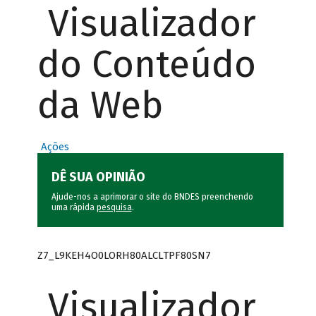
Visualizador
do Conteúdo
da Web
Ações
DÊ SUA OPINIÃO
Ajude-nos a aprimorar o site do BNDES preenchendo
uma rápida
pesquisa
.
Z7_L9KEH4O0LORH80ALCLTPF80SN7
Visualizador