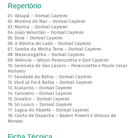
Repertório
01. Vatapá – Dorival Caymmi
02. Morena do Mar – Dorival Caymmi
03. Marina – Dorival Caymmi
04. João Valentão – Dorival Caymmi
05. Dora – Dorival Caymmi
06. A Vizinha do Lado – Dorival Caymmi
07. Samba da Minha Terra – Dorival Caymmi
08. Maracangalha – Dorival Caymmi
09. Vivência – Gilson Peranzzetta e Dori Caymmi
10. Serenata de São Lázaro – Peranzzetta e Paulo Cesar
Pinheiro
11. Saudade da Bahia – Dorival Caymmi
12. Você Já Foi à Bahia – Dorival Caymmi
13. Acalanto – Dorival Caymmi
14. Canoeiro – Dorival Caymmi
15. Doralice – Dorival Caymmi
16. Só Louco – Dorival Caymmi
17. Lagoa do Abaeté – Dorival Caymmi
18. Canto de Ossanha – Baden Powell e Vinicius de
Moraes
Ficha Técnica