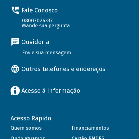
Fale Conosco
08007026337
Mande sua pergunta
Ouvidoria
Envie sua mensagem
Outros telefones e endereços
Acesso à informação
Acesso Rápido
Quem somos
Financiamentos
Onde atuamos
Cartão BNDES