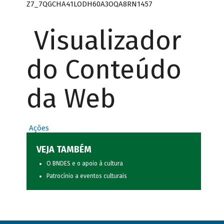
Z7_7QGCHA41LODH60A3OQA8RN1457
Visualizador
do Conteúdo
da Web
Ações
VEJA TAMBÉM
O BNDES e o apoio à cultura
Patrocínio a eventos culturais