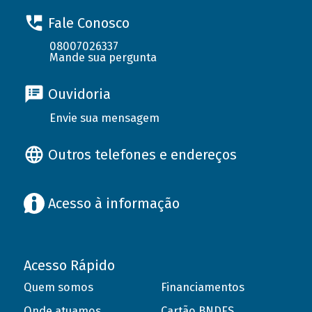
Fale Conosco
08007026337
Mande sua pergunta
Ouvidoria
Envie sua mensagem
Outros telefones e endereços
Acesso à informação
Acesso Rápido
Quem somos
Financiamentos
Onde atuamos
Cartão BNDES