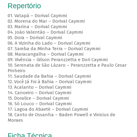
Repertório
01. Vatapá – Dorival Caymmi
02. Morena do Mar – Dorival Caymmi
03. Marina – Dorival Caymmi
04. João Valentão – Dorival Caymmi
05. Dora – Dorival Caymmi
06. A Vizinha do Lado – Dorival Caymmi
07. Samba da Minha Terra – Dorival Caymmi
08. Maracangalha – Dorival Caymmi
09. Vivência – Gilson Peranzzetta e Dori Caymmi
10. Serenata de São Lázaro – Peranzzetta e Paulo Cesar
Pinheiro
11. Saudade da Bahia – Dorival Caymmi
12. Você Já Foi à Bahia – Dorival Caymmi
13. Acalanto – Dorival Caymmi
14. Canoeiro – Dorival Caymmi
15. Doralice – Dorival Caymmi
16. Só Louco – Dorival Caymmi
17. Lagoa do Abaeté – Dorival Caymmi
18. Canto de Ossanha – Baden Powell e Vinicius de
Moraes
Ficha Técnica