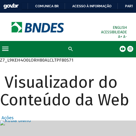
COMUNICA BR
ACESSO À INFORMAÇÃO
PARTI
ENGLISH
ACESSIBILIDADE
A+
A-
Busca
Z7_L9KEH4O0LORH80ALCLTPF80S71
Visualizador do
Conteúdo da Web
Ações
Destaques Prin