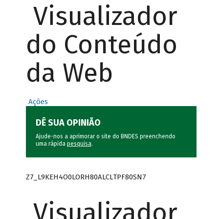
Visualizador
do Conteúdo
da Web
Ações
DÊ SUA OPINIÃO
Ajude-nos a aprimorar o site do BNDES preenchendo
uma rápida
pesquisa
.
Z7_L9KEH4O0LORH80ALCLTPF80SN7
Visualizador