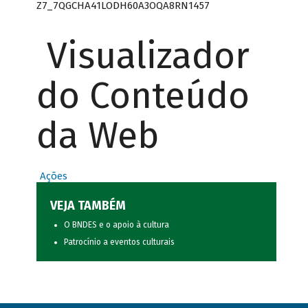
Z7_7QGCHA41LODH60A3OQA8RN1457
Visualizador
do Conteúdo
da Web
Ações
VEJA TAMBÉM
O BNDES e o apoio à cultura
Patrocínio a eventos culturais