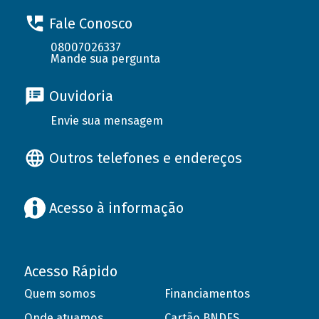
Fale Conosco
08007026337
Mande sua pergunta
Ouvidoria
Envie sua mensagem
Outros telefones e endereços
Acesso à informação
Acesso Rápido
Quem somos
Financiamentos
Onde atuamos
Cartão BNDES