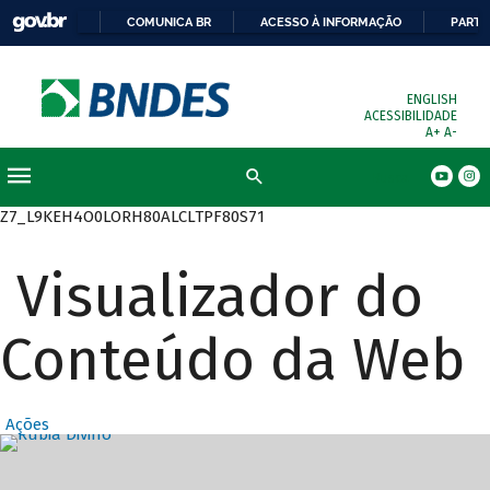
COMUNICA BR
ACESSO À INFORMAÇÃO
PARTI
ENGLISH
ACESSIBILIDADE
A+
A-
Busca
Z7_L9KEH4O0LORH80ALCLTPF80S71
Visualizador do
Conteúdo da Web
Ações
Destaques Prin