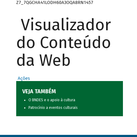
Z7_7QGCHA41LODH60A3OQA8RN1457
Visualizador
do Conteúdo
da Web
Ações
VEJA TAMBÉM
O BNDES e o apoio à cultura
Patrocínio a eventos culturais