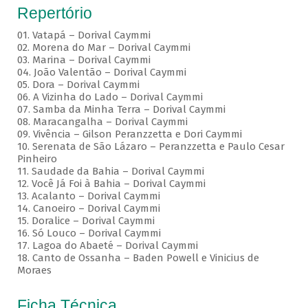
Repertório
01. Vatapá – Dorival Caymmi
02. Morena do Mar – Dorival Caymmi
03. Marina – Dorival Caymmi
04. João Valentão – Dorival Caymmi
05. Dora – Dorival Caymmi
06. A Vizinha do Lado – Dorival Caymmi
07. Samba da Minha Terra – Dorival Caymmi
08. Maracangalha – Dorival Caymmi
09. Vivência – Gilson Peranzzetta e Dori Caymmi
10. Serenata de São Lázaro – Peranzzetta e Paulo Cesar
Pinheiro
11. Saudade da Bahia – Dorival Caymmi
12. Você Já Foi à Bahia – Dorival Caymmi
13. Acalanto – Dorival Caymmi
14. Canoeiro – Dorival Caymmi
15. Doralice – Dorival Caymmi
16. Só Louco – Dorival Caymmi
17. Lagoa do Abaeté – Dorival Caymmi
18. Canto de Ossanha – Baden Powell e Vinicius de
Moraes
Ficha Técnica