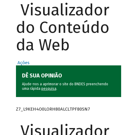
Visualizador
do Conteúdo
da Web
Ações
DÊ SUA OPINIÃO
Ajude-nos a aprimorar o site do BNDES preenchendo
uma rápida
pesquisa
.
Z7_L9KEH4O0LORH80ALCLTPF80SN7
Visualizador