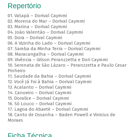
Repertório
01. Vatapá – Dorival Caymmi
02. Morena do Mar – Dorival Caymmi
03. Marina – Dorival Caymmi
04. João Valentão – Dorival Caymmi
05. Dora – Dorival Caymmi
06. A Vizinha do Lado – Dorival Caymmi
07. Samba da Minha Terra – Dorival Caymmi
08. Maracangalha – Dorival Caymmi
09. Vivência – Gilson Peranzzetta e Dori Caymmi
10. Serenata de São Lázaro – Peranzzetta e Paulo Cesar
Pinheiro
11. Saudade da Bahia – Dorival Caymmi
12. Você Já Foi à Bahia – Dorival Caymmi
13. Acalanto – Dorival Caymmi
14. Canoeiro – Dorival Caymmi
15. Doralice – Dorival Caymmi
16. Só Louco – Dorival Caymmi
17. Lagoa do Abaeté – Dorival Caymmi
18. Canto de Ossanha – Baden Powell e Vinicius de
Moraes
Ficha Técnica