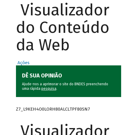
Visualizador
do Conteúdo
da Web
Ações
DÊ SUA OPINIÃO
Ajude-nos a aprimorar o site do BNDES preenchendo
uma rápida
pesquisa
.
Z7_L9KEH4O0LORH80ALCLTPF80SN7
Visualizador