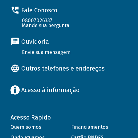
Fale Conosco
08007026337
Mande sua pergunta
Ouvidoria
Envie sua mensagem
Outros telefones e endereços
Acesso à informação
Acesso Rápido
Quem somos
Financiamentos
Onde atuamos
Cartão BNDES