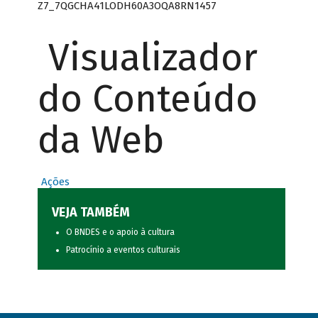
Z7_7QGCHA41LODH60A3OQA8RN1457
Visualizador
do Conteúdo
da Web
Ações
VEJA TAMBÉM
O BNDES e o apoio à cultura
Patrocínio a eventos culturais