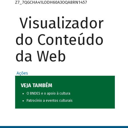
Z7_7QGCHA41LODH60A3OQA8RN1457
Visualizador
do Conteúdo
da Web
Ações
VEJA TAMBÉM
O BNDES e o apoio à cultura
Patrocínio a eventos culturais