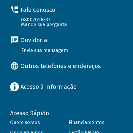
Fale Conosco
08007026337
Mande sua pergunta
Ouvidoria
Envie sua mensagem
Outros telefones e endereços
Acesso à informação
Acesso Rápido
Quem somos
Financiamentos
Onde atuamos
Cartão BNDES