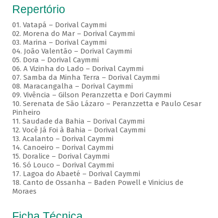
Repertório
01. Vatapá – Dorival Caymmi
02. Morena do Mar – Dorival Caymmi
03. Marina – Dorival Caymmi
04. João Valentão – Dorival Caymmi
05. Dora – Dorival Caymmi
06. A Vizinha do Lado – Dorival Caymmi
07. Samba da Minha Terra – Dorival Caymmi
08. Maracangalha – Dorival Caymmi
09. Vivência – Gilson Peranzzetta e Dori Caymmi
10. Serenata de São Lázaro – Peranzzetta e Paulo Cesar
Pinheiro
11. Saudade da Bahia – Dorival Caymmi
12. Você Já Foi à Bahia – Dorival Caymmi
13. Acalanto – Dorival Caymmi
14. Canoeiro – Dorival Caymmi
15. Doralice – Dorival Caymmi
16. Só Louco – Dorival Caymmi
17. Lagoa do Abaeté – Dorival Caymmi
18. Canto de Ossanha – Baden Powell e Vinicius de
Moraes
Ficha Técnica