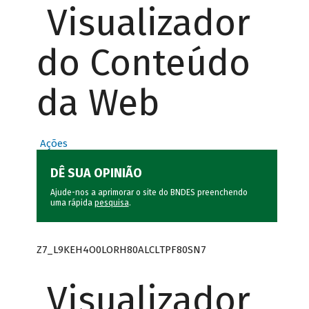
Visualizador
do Conteúdo
da Web
Ações
DÊ SUA OPINIÃO
Ajude-nos a aprimorar o site do BNDES preenchendo
uma rápida
pesquisa
.
Z7_L9KEH4O0LORH80ALCLTPF80SN7
Visualizador