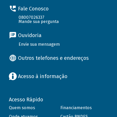
Fale Conosco
08007026337
Mande sua pergunta
Ouvidoria
Envie sua mensagem
Outros telefones e endereços
Acesso à informação
Acesso Rápido
Quem somos
Financiamentos
Onde atuamos
Cartão BNDES