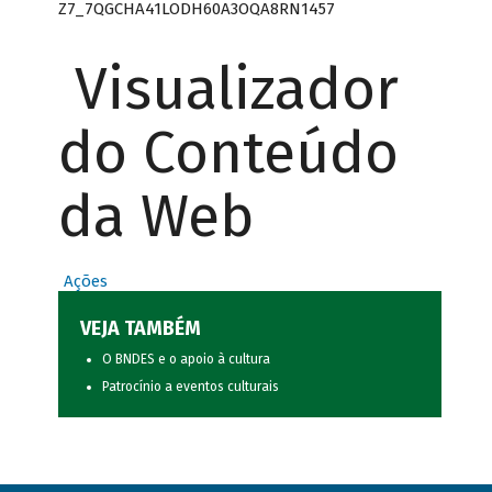
Z7_7QGCHA41LODH60A3OQA8RN1457
Visualizador
do Conteúdo
da Web
Ações
VEJA TAMBÉM
O BNDES e o apoio à cultura
Patrocínio a eventos culturais