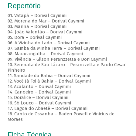
Repertório
01. Vatapá – Dorival Caymmi
02. Morena do Mar – Dorival Caymmi
03. Marina – Dorival Caymmi
04. João Valentão – Dorival Caymmi
05. Dora – Dorival Caymmi
06. A Vizinha do Lado – Dorival Caymmi
07. Samba da Minha Terra – Dorival Caymmi
08. Maracangalha – Dorival Caymmi
09. Vivência – Gilson Peranzzetta e Dori Caymmi
10. Serenata de São Lázaro – Peranzzetta e Paulo Cesar
Pinheiro
11. Saudade da Bahia – Dorival Caymmi
12. Você Já Foi à Bahia – Dorival Caymmi
13. Acalanto – Dorival Caymmi
14. Canoeiro – Dorival Caymmi
15. Doralice – Dorival Caymmi
16. Só Louco – Dorival Caymmi
17. Lagoa do Abaeté – Dorival Caymmi
18. Canto de Ossanha – Baden Powell e Vinicius de
Moraes
Ficha Técnica