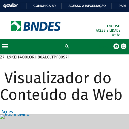
COMUNICA BR
ACESSO À INFORMAÇÃO
PARTI
ENGLISH
ACESSIBILIDADE
A+
A-
Busca
Z7_L9KEH4O0LORH80ALCLTPF80S71
Visualizador do
Conteúdo da Web
Ações
Destaques Prin