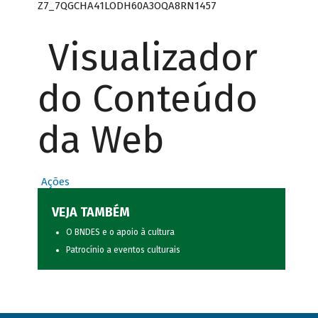
Z7_7QGCHA41LODH60A3OQA8RN1457
Visualizador
do Conteúdo
da Web
Ações
VEJA TAMBÉM
O BNDES e o apoio à cultura
Patrocínio a eventos culturais