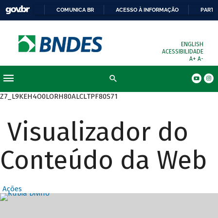
COMUNICA BR
ACESSO À INFORMAÇÃO
PARTI
ENGLISH
ACESSIBILIDADE
A+
A-
Busca
Z7_L9KEH4O0LORH80ALCLTPF80S71
Visualizador do
Conteúdo da Web
Ações
Destaques Prin