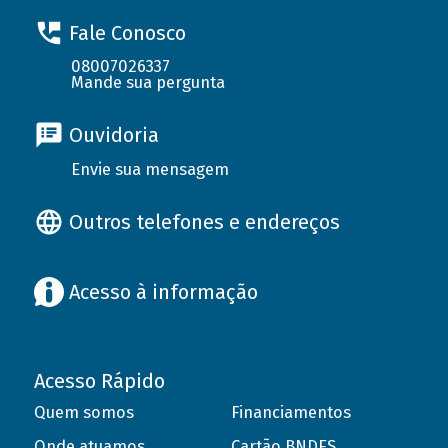
Fale Conosco
08007026337
Mande sua pergunta
Ouvidoria
Envie sua mensagem
Outros telefones e endereços
Acesso à informação
Acesso Rápido
Quem somos
Financiamentos
Onde atuamos
Cartão BNDES