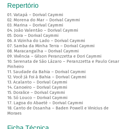
Repertório
01. Vatapá – Dorival Caymmi
02. Morena do Mar – Dorival Caymmi
03. Marina – Dorival Caymmi
04. João Valentão – Dorival Caymmi
05. Dora – Dorival Caymmi
06. A Vizinha do Lado – Dorival Caymmi
07. Samba da Minha Terra – Dorival Caymmi
08. Maracangalha – Dorival Caymmi
09. Vivência – Gilson Peranzzetta e Dori Caymmi
10. Serenata de São Lázaro – Peranzzetta e Paulo Cesar
Pinheiro
11. Saudade da Bahia – Dorival Caymmi
12. Você Já Foi à Bahia – Dorival Caymmi
13. Acalanto – Dorival Caymmi
14. Canoeiro – Dorival Caymmi
15. Doralice – Dorival Caymmi
16. Só Louco – Dorival Caymmi
17. Lagoa do Abaeté – Dorival Caymmi
18. Canto de Ossanha – Baden Powell e Vinicius de
Moraes
Ficha Técnica