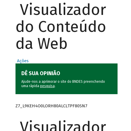
Visualizador
do Conteúdo
da Web
Ações
DÊ SUA OPINIÃO
Ajude-nos a aprimorar o site do BNDES preenchendo
uma rápida
pesquisa
.
Z7_L9KEH4O0LORH80ALCLTPF80SN7
Visualizador