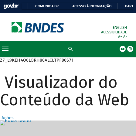
COMUNICA BR
ACESSO À INFORMAÇÃO
PARTI
ENGLISH
ACESSIBILIDADE
A+
A-
Busca
Z7_L9KEH4O0LORH80ALCLTPF80S71
Visualizador do
Conteúdo da Web
Ações
Destaques Prin