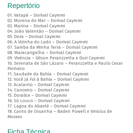
Repertório
01. Vatapá – Dorival Caymmi
02. Morena do Mar – Dorival Caymmi
03. Marina – Dorival Caymmi
04. João Valentão – Dorival Caymmi
05. Dora – Dorival Caymmi
06. A Vizinha do Lado – Dorival Caymmi
07. Samba da Minha Terra – Dorival Caymmi
08. Maracangalha – Dorival Caymmi
09. Vivência – Gilson Peranzzetta e Dori Caymmi
10. Serenata de São Lázaro – Peranzzetta e Paulo Cesar
Pinheiro
11. Saudade da Bahia – Dorival Caymmi
12. Você Já Foi à Bahia – Dorival Caymmi
13. Acalanto – Dorival Caymmi
14. Canoeiro – Dorival Caymmi
15. Doralice – Dorival Caymmi
16. Só Louco – Dorival Caymmi
17. Lagoa do Abaeté – Dorival Caymmi
18. Canto de Ossanha – Baden Powell e Vinicius de
Moraes
Ficha Técnica