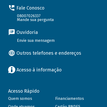
Fale Conosco
08007026337
Mande sua pergunta
Ouvidoria
Envie sua mensagem
Outros telefones e endereços
Acesso à informação
Acesso Rápido
Quem somos
Financiamentos
Onde atuamos
Cartão BNDES