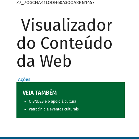
Z7_7QGCHA41LODH60A3OQA8RN1457
Visualizador
do Conteúdo
da Web
Ações
VEJA TAMBÉM
O BNDES e o apoio à cultura
Patrocínio a eventos culturais