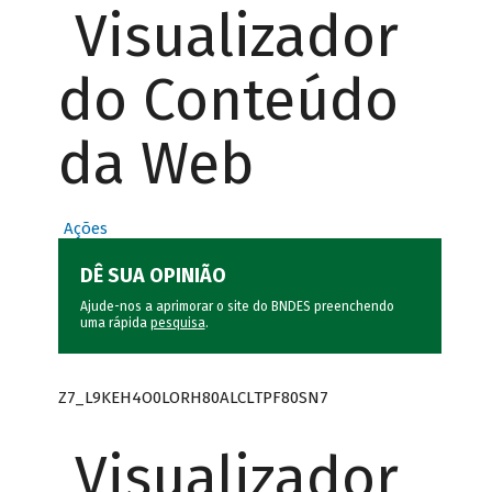
Visualizador
do Conteúdo
da Web
Ações
DÊ SUA OPINIÃO
Ajude-nos a aprimorar o site do BNDES preenchendo
uma rápida
pesquisa
.
Z7_L9KEH4O0LORH80ALCLTPF80SN7
Visualizador