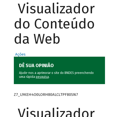
Visualizador
do Conteúdo
da Web
Ações
DÊ SUA OPINIÃO
Ajude-nos a aprimorar o site do BNDES preenchendo
uma rápida
pesquisa
.
Z7_L9KEH4O0LORH80ALCLTPF80SN7
Visualizador