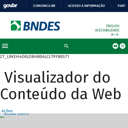
COMUNICA BR
ACESSO À INFORMAÇÃO
PARTI
ENGLISH
ACESSIBILIDADE
A+
A-
Busca
Z7_L9KEH4O0LORH80ALCLTPF80S71
Visualizador do
Conteúdo da Web
Ações
Destaques Prin