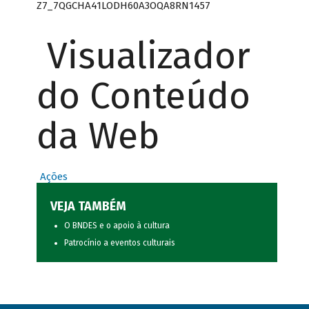
Z7_7QGCHA41LODH60A3OQA8RN1457
Visualizador
do Conteúdo
da Web
Ações
VEJA TAMBÉM
O BNDES e o apoio à cultura
Patrocínio a eventos culturais