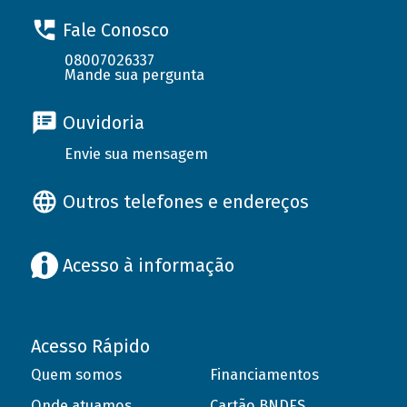
Fale Conosco
08007026337
Mande sua pergunta
Ouvidoria
Envie sua mensagem
Outros telefones e endereços
Acesso à informação
Acesso Rápido
Quem somos
Financiamentos
Onde atuamos
Cartão BNDES