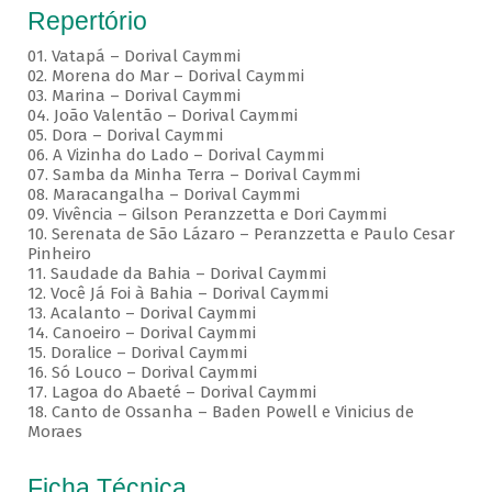
Repertório
01. Vatapá – Dorival Caymmi
02. Morena do Mar – Dorival Caymmi
03. Marina – Dorival Caymmi
04. João Valentão – Dorival Caymmi
05. Dora – Dorival Caymmi
06. A Vizinha do Lado – Dorival Caymmi
07. Samba da Minha Terra – Dorival Caymmi
08. Maracangalha – Dorival Caymmi
09. Vivência – Gilson Peranzzetta e Dori Caymmi
10. Serenata de São Lázaro – Peranzzetta e Paulo Cesar
Pinheiro
11. Saudade da Bahia – Dorival Caymmi
12. Você Já Foi à Bahia – Dorival Caymmi
13. Acalanto – Dorival Caymmi
14. Canoeiro – Dorival Caymmi
15. Doralice – Dorival Caymmi
16. Só Louco – Dorival Caymmi
17. Lagoa do Abaeté – Dorival Caymmi
18. Canto de Ossanha – Baden Powell e Vinicius de
Moraes
Ficha Técnica