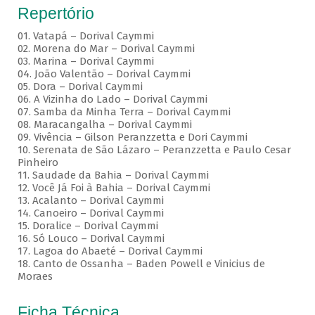
Repertório
01. Vatapá – Dorival Caymmi
02. Morena do Mar – Dorival Caymmi
03. Marina – Dorival Caymmi
04. João Valentão – Dorival Caymmi
05. Dora – Dorival Caymmi
06. A Vizinha do Lado – Dorival Caymmi
07. Samba da Minha Terra – Dorival Caymmi
08. Maracangalha – Dorival Caymmi
09. Vivência – Gilson Peranzzetta e Dori Caymmi
10. Serenata de São Lázaro – Peranzzetta e Paulo Cesar
Pinheiro
11. Saudade da Bahia – Dorival Caymmi
12. Você Já Foi à Bahia – Dorival Caymmi
13. Acalanto – Dorival Caymmi
14. Canoeiro – Dorival Caymmi
15. Doralice – Dorival Caymmi
16. Só Louco – Dorival Caymmi
17. Lagoa do Abaeté – Dorival Caymmi
18. Canto de Ossanha – Baden Powell e Vinicius de
Moraes
Ficha Técnica