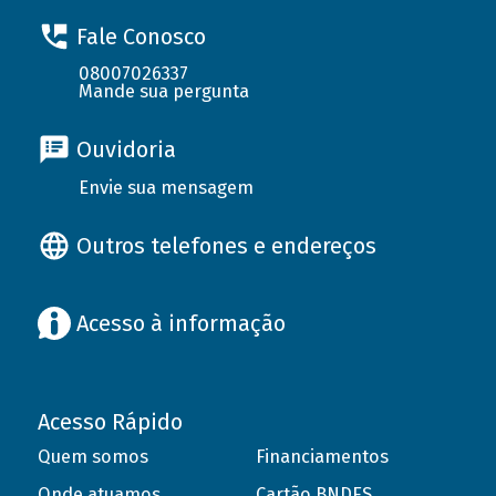
Fale Conosco
08007026337
Mande sua pergunta
Ouvidoria
Envie sua mensagem
Outros telefones e endereços
Acesso à informação
Acesso Rápido
Quem somos
Financiamentos
Onde atuamos
Cartão BNDES