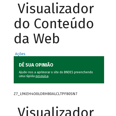
Visualizador
do Conteúdo
da Web
Ações
DÊ SUA OPINIÃO
Ajude-nos a aprimorar o site do BNDES preenchendo
uma rápida
pesquisa
.
Z7_L9KEH4O0LORH80ALCLTPF80SN7
Visualizador