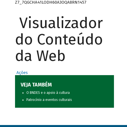
Z7_7QGCHA41LODH60A3OQA8RN1457
Visualizador
do Conteúdo
da Web
Ações
VEJA TAMBÉM
O BNDES e o apoio à cultura
Patrocínio a eventos culturais