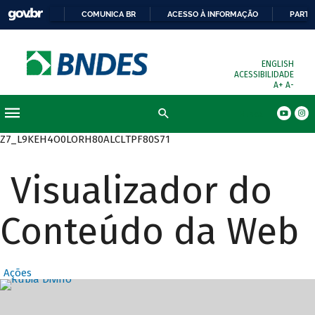
COMUNICA BR
ACESSO À INFORMAÇÃO
PARTI
ENGLISH
ACESSIBILIDADE
A+
A-
Busca
Z7_L9KEH4O0LORH80ALCLTPF80S71
Visualizador do
Conteúdo da Web
Ações
Destaques Prin