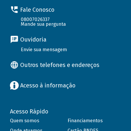
Fale Conosco
08007026337
Mande sua pergunta
Ouvidoria
Envie sua mensagem
Outros telefones e endereços
Acesso à informação
Acesso Rápido
Quem somos
Financiamentos
Onde atuamos
Cartão BNDES