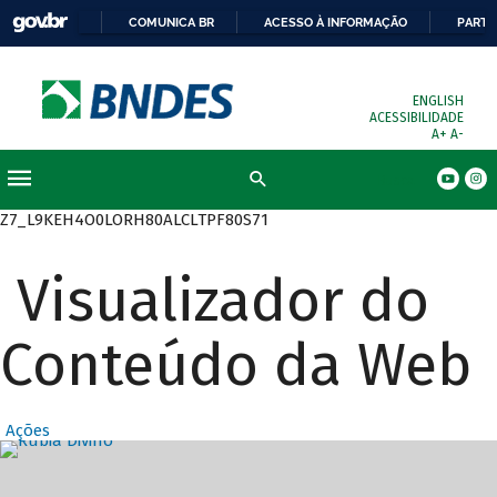
COMUNICA BR
ACESSO À INFORMAÇÃO
PARTI
ENGLISH
ACESSIBILIDADE
A+
A-
Busca
Z7_L9KEH4O0LORH80ALCLTPF80S71
Visualizador do
Conteúdo da Web
Ações
Destaques Prin