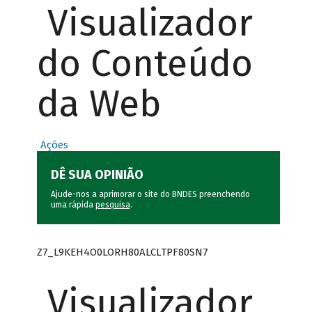
Visualizador
do Conteúdo
da Web
Ações
DÊ SUA OPINIÃO
Ajude-nos a aprimorar o site do BNDES preenchendo
uma rápida
pesquisa
.
Z7_L9KEH4O0LORH80ALCLTPF80SN7
Visualizador