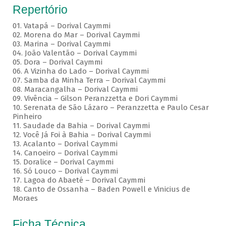
Repertório
01. Vatapá – Dorival Caymmi
02. Morena do Mar – Dorival Caymmi
03. Marina – Dorival Caymmi
04. João Valentão – Dorival Caymmi
05. Dora – Dorival Caymmi
06. A Vizinha do Lado – Dorival Caymmi
07. Samba da Minha Terra – Dorival Caymmi
08. Maracangalha – Dorival Caymmi
09. Vivência – Gilson Peranzzetta e Dori Caymmi
10. Serenata de São Lázaro – Peranzzetta e Paulo Cesar
Pinheiro
11. Saudade da Bahia – Dorival Caymmi
12. Você Já Foi à Bahia – Dorival Caymmi
13. Acalanto – Dorival Caymmi
14. Canoeiro – Dorival Caymmi
15. Doralice – Dorival Caymmi
16. Só Louco – Dorival Caymmi
17. Lagoa do Abaeté – Dorival Caymmi
18. Canto de Ossanha – Baden Powell e Vinicius de
Moraes
Ficha Técnica