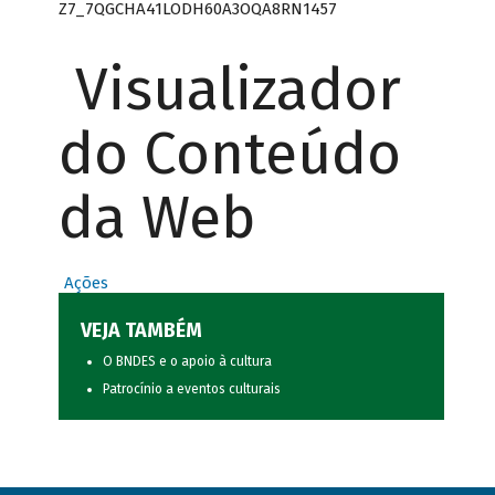
Z7_7QGCHA41LODH60A3OQA8RN1457
Visualizador
do Conteúdo
da Web
Ações
VEJA TAMBÉM
O BNDES e o apoio à cultura
Patrocínio a eventos culturais