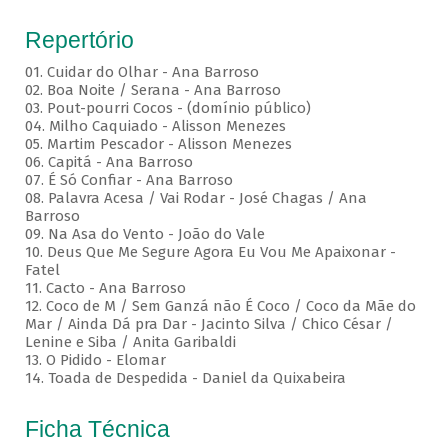
Repertório
01. Cuidar do Olhar - Ana Barroso
02. Boa Noite / Serana - Ana Barroso
03. Pout-pourri Cocos - (domínio público)
04. Milho Caquiado - Alisson Menezes
05. Martim Pescador - Alisson Menezes
06. Capitá - Ana Barroso
07. É Só Confiar - Ana Barroso
08. Palavra Acesa / Vai Rodar - José Chagas / Ana
Barroso
09. Na Asa do Vento - João do Vale
10. Deus Que Me Segure Agora Eu Vou Me Apaixonar -
Fatel
11. Cacto - Ana Barroso
12. Coco de M / Sem Ganzá não É Coco / Coco da Mãe do
Mar / Ainda Dá pra Dar - Jacinto Silva / Chico César /
Lenine e Siba / Anita Garibaldi
13. O Pidido - Elomar
14. Toada de Despedida - Daniel da Quixabeira
Ficha Técnica