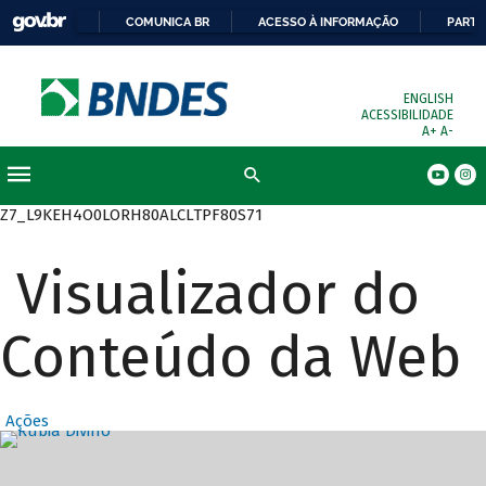
COMUNICA BR
ACESSO À INFORMAÇÃO
PARTI
ENGLISH
ACESSIBILIDADE
A+
A-
Busca
Z7_L9KEH4O0LORH80ALCLTPF80S71
Visualizador do
Conteúdo da Web
Ações
Destaques Prin