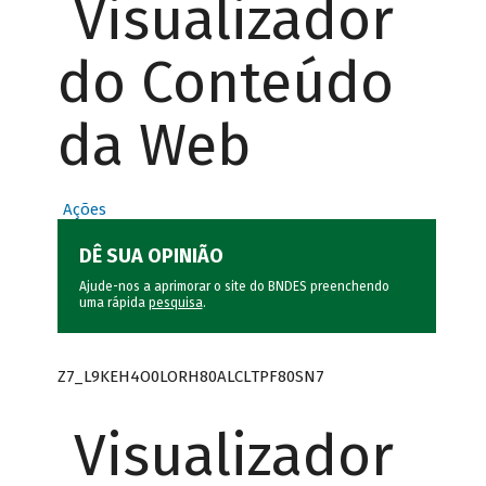
Visualizador
do Conteúdo
da Web
Ações
DÊ SUA OPINIÃO
Ajude-nos a aprimorar o site do BNDES preenchendo
uma rápida
pesquisa
.
Z7_L9KEH4O0LORH80ALCLTPF80SN7
Visualizador