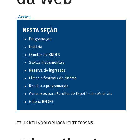
Ações
NESTA SEÇÃO
Programação
História
Quintas no BNDES
Sextas instrumentais
Reserva de ingressos
Filmes e festivais de cinema
Receba a programação
Concursos para Escolha de Espetáculos Musicais
Galeria BNDES
Z7_L9KEH4O0LORH80ALCLTPF80SN5