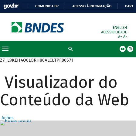
COMUNICA BR
ACESSO À INFORMAÇÃO
PARTI
ENGLISH
ACESSIBILIDADE
A+
A-
Busca
Z7_L9KEH4O0LORH80ALCLTPF80S71
Visualizador do
Conteúdo da Web
Ações
Destaques Prin