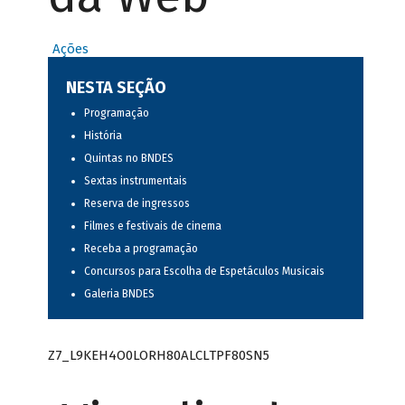
Ações
NESTA SEÇÃO
Programação
História
Quintas no BNDES
Sextas instrumentais
Reserva de ingressos
Filmes e festivais de cinema
Receba a programação
Concursos para Escolha de Espetáculos Musicais
Galeria BNDES
Z7_L9KEH4O0LORH80ALCLTPF80SN5