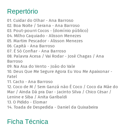
Repertório
01. Cuidar do Olhar - Ana Barroso
02. Boa Noite / Serana - Ana Barroso
03. Pout-pourri Cocos - (domínio público)
04. Milho Caquiado - Alisson Menezes
05. Martim Pescador - Alisson Menezes
06. Capitá - Ana Barroso
07. É Só Confiar - Ana Barroso
08. Palavra Acesa / Vai Rodar - José Chagas / Ana
Barroso
09. Na Asa do Vento - João do Vale
10. Deus Que Me Segure Agora Eu Vou Me Apaixonar -
Fatel
11. Cacto - Ana Barroso
12. Coco de M / Sem Ganzá não É Coco / Coco da Mãe do
Mar / Ainda Dá pra Dar - Jacinto Silva / Chico César /
Lenine e Siba / Anita Garibaldi
13. O Pidido - Elomar
14. Toada de Despedida - Daniel da Quixabeira
Ficha Técnica