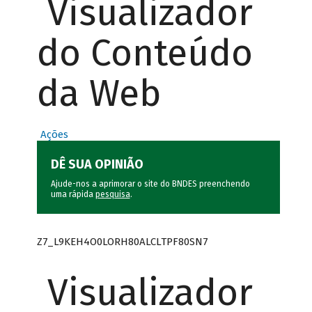
Visualizador
do Conteúdo
da Web
Ações
DÊ SUA OPINIÃO
Ajude-nos a aprimorar o site do BNDES preenchendo
uma rápida
pesquisa
.
Z7_L9KEH4O0LORH80ALCLTPF80SN7
Visualizador