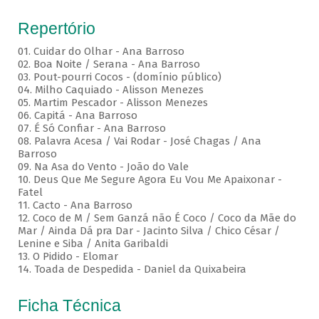
Repertório
01. Cuidar do Olhar - Ana Barroso
02. Boa Noite / Serana - Ana Barroso
03. Pout-pourri Cocos - (domínio público)
04. Milho Caquiado - Alisson Menezes
05. Martim Pescador - Alisson Menezes
06. Capitá - Ana Barroso
07. É Só Confiar - Ana Barroso
08. Palavra Acesa / Vai Rodar - José Chagas / Ana
Barroso
09. Na Asa do Vento - João do Vale
10. Deus Que Me Segure Agora Eu Vou Me Apaixonar -
Fatel
11. Cacto - Ana Barroso
12. Coco de M / Sem Ganzá não É Coco / Coco da Mãe do
Mar / Ainda Dá pra Dar - Jacinto Silva / Chico César /
Lenine e Siba / Anita Garibaldi
13. O Pidido - Elomar
14. Toada de Despedida - Daniel da Quixabeira
Ficha Técnica