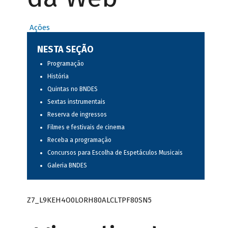
Ações
NESTA SEÇÃO
Programação
História
Quintas no BNDES
Sextas instrumentais
Reserva de ingressos
Filmes e festivais de cinema
Receba a programação
Concursos para Escolha de Espetáculos Musicais
Galeria BNDES
Z7_L9KEH4O0LORH80ALCLTPF80SN5