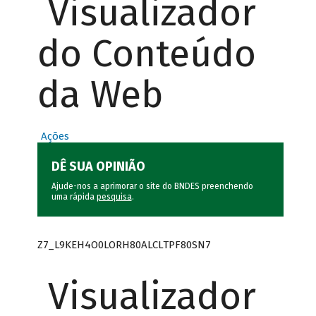
Visualizador
do Conteúdo
da Web
Ações
DÊ SUA OPINIÃO
Ajude-nos a aprimorar o site do BNDES preenchendo
uma rápida
pesquisa
.
Z7_L9KEH4O0LORH80ALCLTPF80SN7
Visualizador