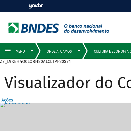
Z7_L9KEH4O0LORH80ALCLTPF80S71
Visualizador do 
Ações
Destaques Prin