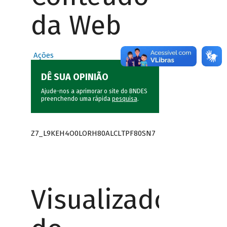
da Web
Ações
DÊ SUA OPINIÃO
Ajude-nos a aprimorar o site do BNDES
preenchendo uma rápida
pesquisa
.
Z7_L9KEH4O0LORH80ALCLTPF80SN7
Visualizador