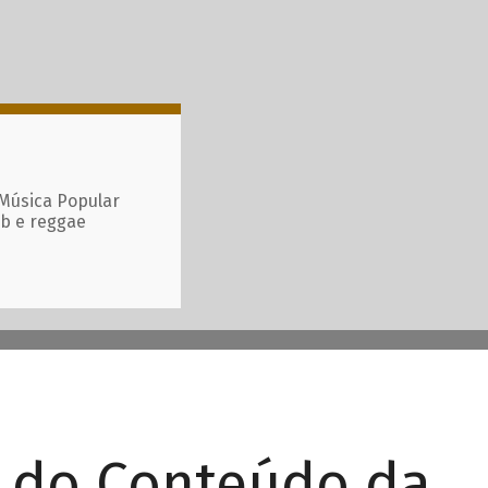
 Música Popular
ub e reggae
r do Conteúdo da