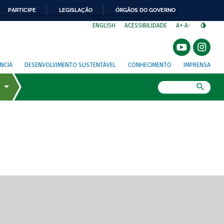
PARTICIPE
LEGISLAÇÃO
ÓRGÃOS DO GOVERNO
⁣
ENGLISH
ACESSIBILIDADE
A+
A-
NCIA
DESENVOLVIMENTO SUSTENTÁVEL
CONHECIMENTO
IMPRENSA
Busca
gem de tela