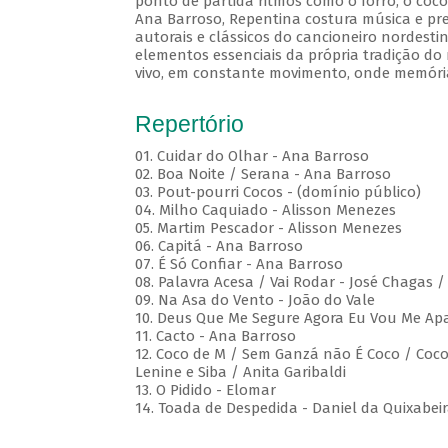
ponto de partida ritmos como o forró, o coco
Ana Barroso, Repentina costura música e pre
autorais e clássicos do cancioneiro nordesti
elementos essenciais da própria tradição do 
vivo, em constante movimento, onde memóri
Repertório
01. Cuidar do Olhar - Ana Barroso
02. Boa Noite / Serana - Ana Barroso
03. Pout-pourri Cocos - (domínio público)
04. Milho Caquiado - Alisson Menezes
05. Martim Pescador - Alisson Menezes
06. Capitá - Ana Barroso
07. É Só Confiar - Ana Barroso
08. Palavra Acesa / Vai Rodar - José Chagas 
09. Na Asa do Vento - João do Vale
10. Deus Que Me Segure Agora Eu Vou Me Apa
11. Cacto - Ana Barroso
12. Coco de M / Sem Ganzá não É Coco / Coco 
Lenine e Siba / Anita Garibaldi
13. O Pidido - Elomar
14. Toada de Despedida - Daniel da Quixabei