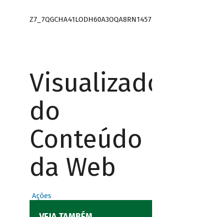
Z7_7QGCHA41LODH60A3OQA8RN1457
Visualizador
do
Conteúdo
da Web
Ações
VEJA TAMBÉM