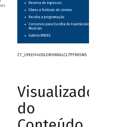
a
Reserva de ingressos
ões
Filmes e festivais de cinema
Receba a programação
Concursos para Escolha de Espetáculos
Musicais
Galeria BNDES
Z7_L9KEH4O0LORH80ALCLTPF80SN5
Visualizador
/
do
Conteúdo