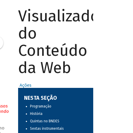
Visualizador
do
Conteúdo
da Web
Ações
NESTA SEÇÃO
ssos
Programação
tando
História
Quintas no BNDES
mo
Sextas instrumentais