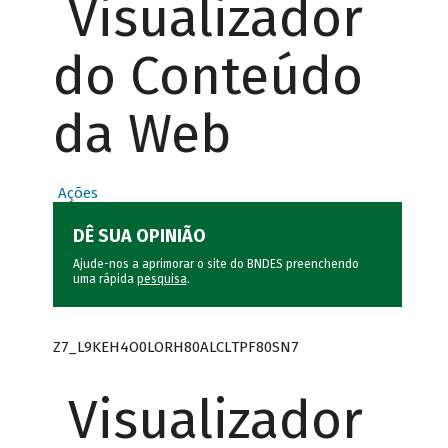
Visualizador
do Conteúdo
da Web
Ações
DÊ SUA OPINIÃO
Ajude-nos a aprimorar o site do BNDES preenchendo
uma rápida
pesquisa
.
Z7_L9KEH4O0LORH80ALCLTPF80SN7
Visualizador