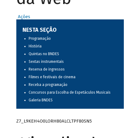
Ações
NESTA SEÇÃO
Programação
História
Quintas no BNDES
Sextas instrumentais
Reserva de ingressos
Filmes e festivais de cinema
Receba a programação
Concursos para Escolha de Espetáculos Musicais
Galeria BNDES
Z7_L9KEH4O0LORH80ALCLTPF80SN5