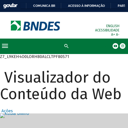
COMUNICA BR
ACESSO À INFORMAÇÃO
PARTI
ENGLISH
ACESSIBILIDADE
A+
A-
Busca
Z7_L9KEH4O0LORH80ALCLTPF80S71
Visualizador do
Conteúdo da Web
Ações
Destaques Prin