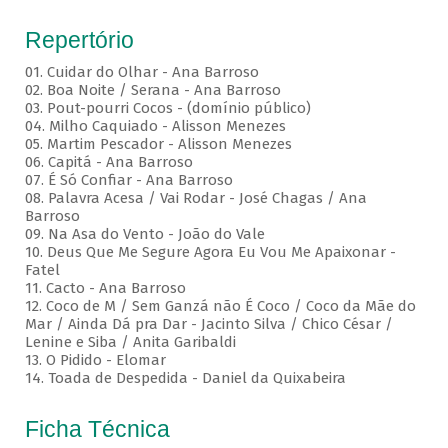
Repertório
01. Cuidar do Olhar - Ana Barroso
02. Boa Noite / Serana - Ana Barroso
03. Pout-pourri Cocos - (domínio público)
04. Milho Caquiado - Alisson Menezes
05. Martim Pescador - Alisson Menezes
06. Capitá - Ana Barroso
07. É Só Confiar - Ana Barroso
08. Palavra Acesa / Vai Rodar - José Chagas / Ana
Barroso
09. Na Asa do Vento - João do Vale
10. Deus Que Me Segure Agora Eu Vou Me Apaixonar -
Fatel
11. Cacto - Ana Barroso
12. Coco de M / Sem Ganzá não É Coco / Coco da Mãe do
Mar / Ainda Dá pra Dar - Jacinto Silva / Chico César /
Lenine e Siba / Anita Garibaldi
13. O Pidido - Elomar
14. Toada de Despedida - Daniel da Quixabeira
Ficha Técnica