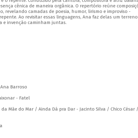
 e o repente. Conduzido pela cantora, compositora e atriz baian
sença cênica de maneira orgânica. O repertório reúne composiç
no, revelando camadas de poesia, humor, lirismo e improviso -
repente. Ao revisitar essas linguagens, Ana faz delas um terreno
a e invenção caminham juntas.
/ Ana Barroso
ixonar - Fatel
da Mãe do Mar / Ainda Dá pra Dar - Jacinto Silva / Chico César 
ra