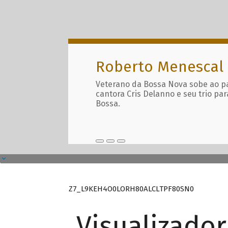
Roberto Menescal
Veterano da Bossa Nova sobe ao p
cantora Cris Delanno e seu trio par
Bossa.
Z7_L9KEH4O0LORH80ALCLTPF80SN0
Visualizado