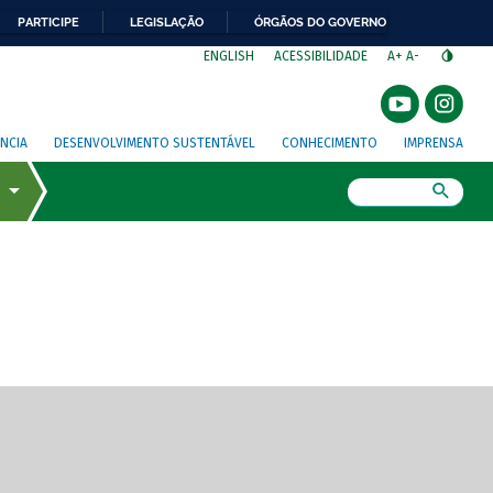
PARTICIPE
LEGISLAÇÃO
ÓRGÃOS DO GOVERNO
⁣
ENGLISH
ACESSIBILIDADE
A+
A-
NCIA
DESENVOLVIMENTO SUSTENTÁVEL
CONHECIMENTO
IMPRENSA
Busca
gem de tela