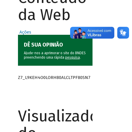
da Web
Ações
DÊ SUA OPINIÃO
Ajude-nos a aprimorar o site do BNDES
preenchendo uma rápida
pesquisa
.
Z7_L9KEH4O0LORH80ALCLTPF80SN7
Visualizador