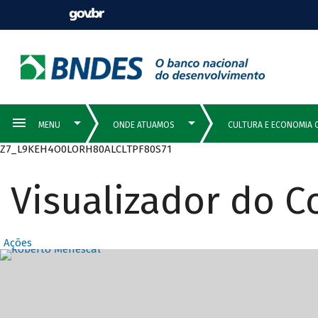
Z7_L9KEH4O0LORH80ALCLTPF80S71
Visualizador do 
Ações
Destaques Prin