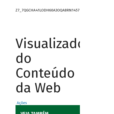
Z7_7QGCHA41LODH60A3OQA8RN1457
Visualizador
do
Conteúdo
da Web
Ações
VEJA TAMBÉM