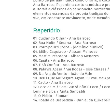
ponto de partida ritmos como o forró, o coco
Ana Barroso, Repentina costura música e pre
autorais e clássicos do cancioneiro nordesti
elementos essenciais da própria tradição do 
vivo, em constante movimento, onde memóri
Repertório
01. Cuidar do Olhar - Ana Barroso
02. Boa Noite / Serana - Ana Barroso
03. Pout-pourri Cocos - (domínio público)
04. Milho Caquiado - Alisson Menezes
05. Martim Pescador - Alisson Menezes
06. Capitá - Ana Barroso
07. É Só Confiar - Ana Barroso
08. Palavra Acesa / Vai Rodar - José Chagas 
09. Na Asa do Vento - João do Vale
10. Deus Que Me Segure Agora Eu Vou Me Apa
11. Cacto - Ana Barroso
12. Coco de M / Sem Ganzá não É Coco / Coco 
Lenine e Siba / Anita Garibaldi
13. O Pidido - Elomar
14. Toada de Despedida - Daniel da Quixabei