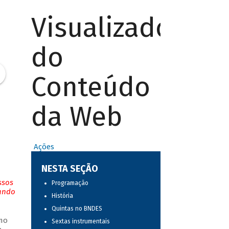
Visualizador
do
Conteúdo
da Web
Ações
NESTA SEÇÃO
ssos
Programação
tando
História
Quintas no BNDES
mo
Sextas instrumentais