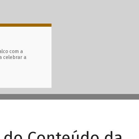
alco com a
a celebrar a
r do Conteúdo da