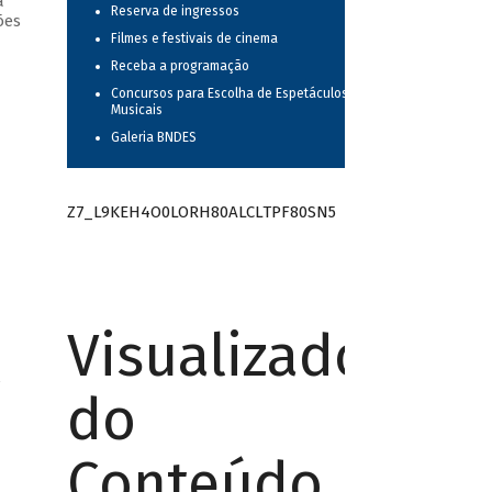
a
Reserva de ingressos
ões
Filmes e festivais de cinema
Receba a programação
Concursos para Escolha de Espetáculos
Musicais
Galeria BNDES
Z7_L9KEH4O0LORH80ALCLTPF80SN5
Visualizador
/
do
Conteúdo