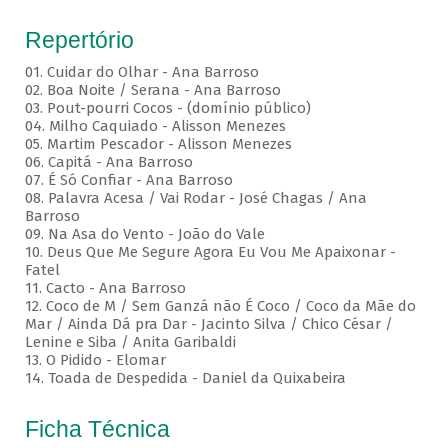
Repertório
01. Cuidar do Olhar - Ana Barroso
02. Boa Noite / Serana - Ana Barroso
03. Pout-pourri Cocos - (domínio público)
04. Milho Caquiado - Alisson Menezes
05. Martim Pescador - Alisson Menezes
06. Capitá - Ana Barroso
07. É Só Confiar - Ana Barroso
08. Palavra Acesa / Vai Rodar - José Chagas / Ana
Barroso
09. Na Asa do Vento - João do Vale
10. Deus Que Me Segure Agora Eu Vou Me Apaixonar -
Fatel
11. Cacto - Ana Barroso
12. Coco de M / Sem Ganzá não É Coco / Coco da Mãe do
Mar / Ainda Dá pra Dar - Jacinto Silva / Chico César /
Lenine e Siba / Anita Garibaldi
13. O Pidido - Elomar
14. Toada de Despedida - Daniel da Quixabeira
Ficha Técnica