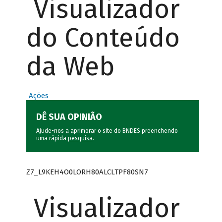
Visualizador
do Conteúdo
da Web
Ações
DÊ SUA OPINIÃO
Ajude-nos a aprimorar o site do BNDES preenchendo
uma rápida
pesquisa
.
Z7_L9KEH4O0LORH80ALCLTPF80SN7
Visualizador