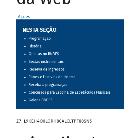
Ações
NESTA SEÇÃO
Programação
História
Quintas no BNDES
Sextas instrumentais
Reserva de ingressos
Filmes e festivais de cinema
Receba a programação
Concursos para Escolha de Espetáculos Musicais
Galeria BNDES
Z7_L9KEH4O0LORH80ALCLTPF80SN5