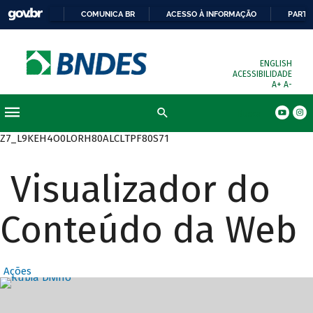
COMUNICA BR
ACESSO À INFORMAÇÃO
PARTI
ENGLISH
ACESSIBILIDADE
A+
A-
Busca
Z7_L9KEH4O0LORH80ALCLTPF80S71
Visualizador do
Conteúdo da Web
Ações
Destaques Prin