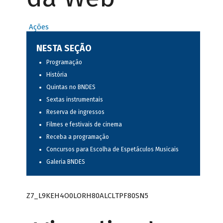
Ações
NESTA SEÇÃO
Programação
História
Quintas no BNDES
Sextas instrumentais
Reserva de ingressos
Filmes e festivais de cinema
Receba a programação
Concursos para Escolha de Espetáculos Musicais
Galeria BNDES
Z7_L9KEH4O0LORH80ALCLTPF80SN5