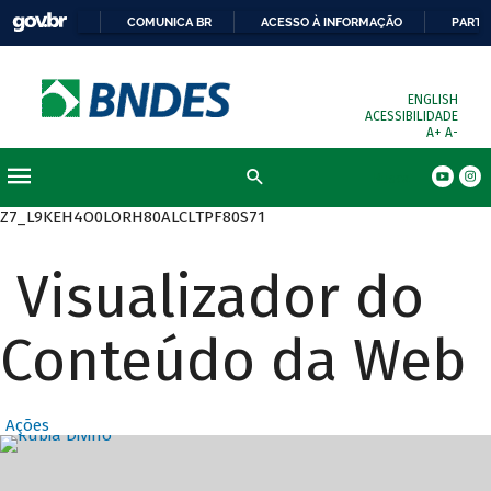
COMUNICA BR
ACESSO À INFORMAÇÃO
PARTI
ENGLISH
ACESSIBILIDADE
A+
A-
Busca
Z7_L9KEH4O0LORH80ALCLTPF80S71
Visualizador do
Conteúdo da Web
Ações
Destaques Prin