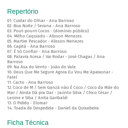
Repertório
01. Cuidar do Olhar - Ana Barroso
02. Boa Noite / Serana - Ana Barroso
03. Pout-pourri Cocos - (domínio público)
04. Milho Caquiado - Alisson Menezes
05. Martim Pescador - Alisson Menezes
06. Capitá - Ana Barroso
07. É Só Confiar - Ana Barroso
08. Palavra Acesa / Vai Rodar - José Chagas / Ana
Barroso
09. Na Asa do Vento - João do Vale
10. Deus Que Me Segure Agora Eu Vou Me Apaixonar -
Fatel
11. Cacto - Ana Barroso
12. Coco de M / Sem Ganzá não É Coco / Coco da Mãe do
Mar / Ainda Dá pra Dar - Jacinto Silva / Chico César /
Lenine e Siba / Anita Garibaldi
13. O Pidido - Elomar
14. Toada de Despedida - Daniel da Quixabeira
Ficha Técnica