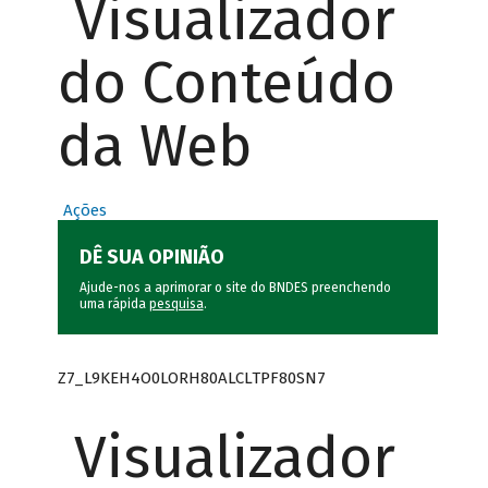
Visualizador
do Conteúdo
da Web
Ações
DÊ SUA OPINIÃO
Ajude-nos a aprimorar o site do BNDES preenchendo
uma rápida
pesquisa
.
Z7_L9KEH4O0LORH80ALCLTPF80SN7
Visualizador