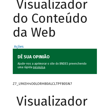
Visualizador
do Conteúdo
da Web
Ações
DÊ SUA OPINIÃO
Ajude-nos a aprimorar o site do BNDES preenchendo
uma rápida
pesquisa
.
Z7_L9KEH4O0LORH80ALCLTPF80SN7
Visualizador