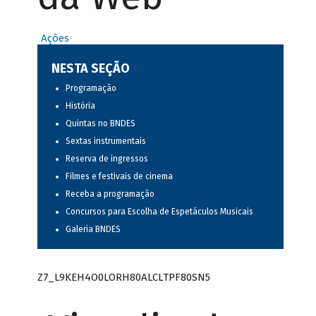
Ações
NESTA SEÇÃO
Programação
História
Quintas no BNDES
Sextas instrumentais
Reserva de ingressos
Filmes e festivais de cinema
Receba a programação
Concursos para Escolha de Espetáculos Musicais
Galeria BNDES
Z7_L9KEH4O0LORH80ALCLTPF80SN5