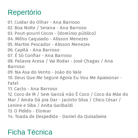
Repertório
01. Cuidar do Olhar - Ana Barroso
02. Boa Noite / Serana - Ana Barroso
03. Pout-pourri Cocos - (domínio público)
04. Milho Caquiado - Alisson Menezes
05. Martim Pescador - Alisson Menezes
06. Capitá - Ana Barroso
07. É Só Confiar - Ana Barroso
08. Palavra Acesa / Vai Rodar - José Chagas / Ana
Barroso
09. Na Asa do Vento - João do Vale
10. Deus Que Me Segure Agora Eu Vou Me Apaixonar -
Fatel
11. Cacto - Ana Barroso
12. Coco de M / Sem Ganzá não É Coco / Coco da Mãe do
Mar / Ainda Dá pra Dar - Jacinto Silva / Chico César /
Lenine e Siba / Anita Garibaldi
13. O Pidido - Elomar
14. Toada de Despedida - Daniel da Quixabeira
Ficha Técnica