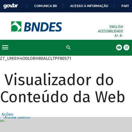
COMUNICA BR
ACESSO À INFORMAÇÃO
PARTI
ENGLISH
ACESSIBILIDADE
A+
A-
Busca
Z7_L9KEH4O0LORH80ALCLTPF80S71
Visualizador do
Conteúdo da Web
Ações
Destaques Prin