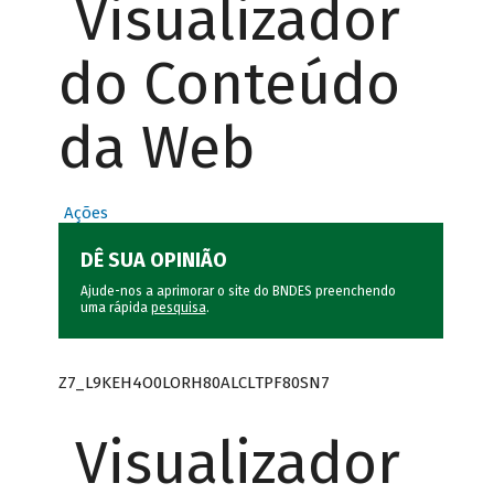
Visualizador
do Conteúdo
da Web
Ações
DÊ SUA OPINIÃO
Ajude-nos a aprimorar o site do BNDES preenchendo
uma rápida
pesquisa
.
Z7_L9KEH4O0LORH80ALCLTPF80SN7
Visualizador