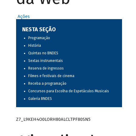
Ações
NESTA SEÇÃO
Programação
História
Quintas no BNDES
Sextas instrumentais
Reserva de ingressos
Filmes e festivais de cinema
Receba a programação
Concursos para Escolha de Espetáculos Musicais
Galeria BNDES
Z7_L9KEH4O0LORH80ALCLTPF80SN5