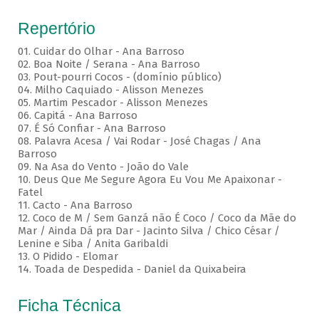
Repertório
01. Cuidar do Olhar - Ana Barroso
02. Boa Noite / Serana - Ana Barroso
03. Pout-pourri Cocos - (domínio público)
04. Milho Caquiado - Alisson Menezes
05. Martim Pescador - Alisson Menezes
06. Capitá - Ana Barroso
07. É Só Confiar - Ana Barroso
08. Palavra Acesa / Vai Rodar - José Chagas / Ana
Barroso
09. Na Asa do Vento - João do Vale
10. Deus Que Me Segure Agora Eu Vou Me Apaixonar -
Fatel
11. Cacto - Ana Barroso
12. Coco de M / Sem Ganzá não É Coco / Coco da Mãe do
Mar / Ainda Dá pra Dar - Jacinto Silva / Chico César /
Lenine e Siba / Anita Garibaldi
13. O Pidido - Elomar
14. Toada de Despedida - Daniel da Quixabeira
Ficha Técnica