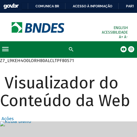
COMUNICA BR
ACESSO À INFORMAÇÃO
PARTI
ENGLISH
ACESSIBILIDADE
A+
A-
Busca
Z7_L9KEH4O0LORH80ALCLTPF80S71
Visualizador do
Conteúdo da Web
Ações
Destaques Prin