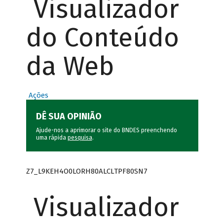
Visualizador
do Conteúdo
da Web
Ações
DÊ SUA OPINIÃO
Ajude-nos a aprimorar o site do BNDES preenchendo
uma rápida
pesquisa
.
Z7_L9KEH4O0LORH80ALCLTPF80SN7
Visualizador