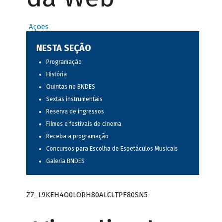
Ações
NESTA SEÇÃO
Programação
História
Quintas no BNDES
Sextas instrumentais
Reserva de ingressos
Filmes e festivais de cinema
Receba a programação
Concursos para Escolha de Espetáculos Musicais
Galeria BNDES
Z7_L9KEH4O0LORH80ALCLTPF80SN5