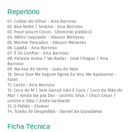
Repertório
01. Cuidar do Olhar - Ana Barroso
02. Boa Noite / Serana - Ana Barroso
03. Pout-pourri Cocos - (domínio público)
04. Milho Caquiado - Alisson Menezes
05. Martim Pescador - Alisson Menezes
06. Capitá - Ana Barroso
07. É Só Confiar - Ana Barroso
08. Palavra Acesa / Vai Rodar - José Chagas / Ana
Barroso
09. Na Asa do Vento - João do Vale
10. Deus Que Me Segure Agora Eu Vou Me Apaixonar -
Fatel
11. Cacto - Ana Barroso
12. Coco de M / Sem Ganzá não É Coco / Coco da Mãe do
Mar / Ainda Dá pra Dar - Jacinto Silva / Chico César /
Lenine e Siba / Anita Garibaldi
13. O Pidido - Elomar
14. Toada de Despedida - Daniel da Quixabeira
Ficha Técnica