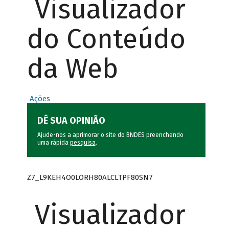
Visualizador
do Conteúdo
da Web
Ações
DÊ SUA OPINIÃO
Ajude-nos a aprimorar o site do BNDES preenchendo
uma rápida
pesquisa
.
Z7_L9KEH4O0LORH80ALCLTPF80SN7
Visualizador