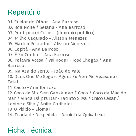
Repertório
01. Cuidar do Olhar - Ana Barroso
02. Boa Noite / Serana - Ana Barroso
03. Pout-pourri Cocos - (domínio público)
04. Milho Caquiado - Alisson Menezes
05. Martim Pescador - Alisson Menezes
06. Capitá - Ana Barroso
07. É Só Confiar - Ana Barroso
08. Palavra Acesa / Vai Rodar - José Chagas / Ana
Barroso
09. Na Asa do Vento - João do Vale
10. Deus Que Me Segure Agora Eu Vou Me Apaixonar -
Fatel
11. Cacto - Ana Barroso
12. Coco de M / Sem Ganzá não É Coco / Coco da Mãe do
Mar / Ainda Dá pra Dar - Jacinto Silva / Chico César /
Lenine e Siba / Anita Garibaldi
13. O Pidido - Elomar
14. Toada de Despedida - Daniel da Quixabeira
Ficha Técnica