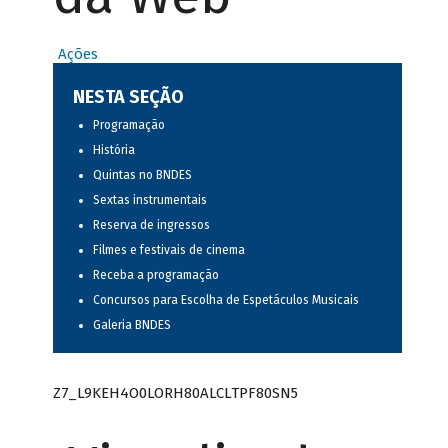
Ações
NESTA SEÇÃO
Programação
História
Quintas no BNDES
Sextas instrumentais
Reserva de ingressos
Filmes e festivais de cinema
Receba a programação
Concursos para Escolha de Espetáculos Musicais
Galeria BNDES
Z7_L9KEH4O0LORH80ALCLTPF80SN5