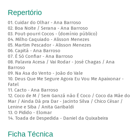
Repertório
01. Cuidar do Olhar - Ana Barroso
02. Boa Noite / Serana - Ana Barroso
03. Pout-pourri Cocos - (domínio público)
04. Milho Caquiado - Alisson Menezes
05. Martim Pescador - Alisson Menezes
06. Capitá - Ana Barroso
07. É Só Confiar - Ana Barroso
08. Palavra Acesa / Vai Rodar - José Chagas / Ana
Barroso
09. Na Asa do Vento - João do Vale
10. Deus Que Me Segure Agora Eu Vou Me Apaixonar -
Fatel
11. Cacto - Ana Barroso
12. Coco de M / Sem Ganzá não É Coco / Coco da Mãe do
Mar / Ainda Dá pra Dar - Jacinto Silva / Chico César /
Lenine e Siba / Anita Garibaldi
13. O Pidido - Elomar
14. Toada de Despedida - Daniel da Quixabeira
Ficha Técnica