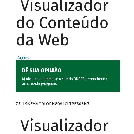
Visualizador
do Conteúdo
da Web
Ações
DÊ SUA OPINIÃO
Ajude-nos a aprimorar o site do BNDES preenchendo
uma rápida
pesquisa
.
Z7_L9KEH4O0LORH80ALCLTPF80SN7
Visualizador