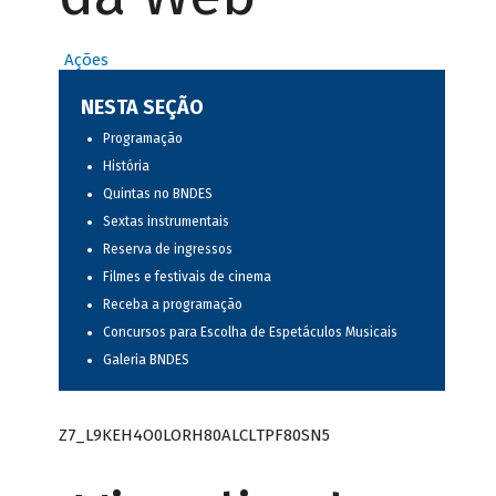
Ações
NESTA SEÇÃO
Programação
História
Quintas no BNDES
Sextas instrumentais
Reserva de ingressos
Filmes e festivais de cinema
Receba a programação
Concursos para Escolha de Espetáculos Musicais
Galeria BNDES
Z7_L9KEH4O0LORH80ALCLTPF80SN5