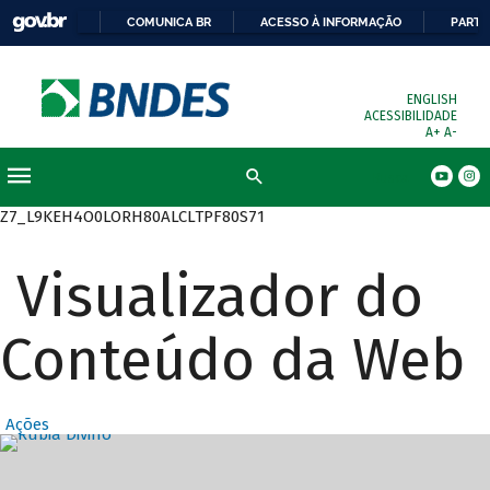
COMUNICA BR
ACESSO À INFORMAÇÃO
PARTI
ENGLISH
ACESSIBILIDADE
A+
A-
Busca
Z7_L9KEH4O0LORH80ALCLTPF80S71
Visualizador do
Conteúdo da Web
Ações
Destaques Prin