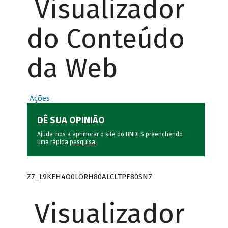
Visualizador
do Conteúdo
da Web
Ações
DÊ SUA OPINIÃO
Ajude-nos a aprimorar o site do BNDES preenchendo
uma rápida
pesquisa
.
Z7_L9KEH4O0LORH80ALCLTPF80SN7
Visualizador