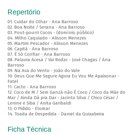
Repertório
01. Cuidar do Olhar - Ana Barroso
02. Boa Noite / Serana - Ana Barroso
03. Pout-pourri Cocos - (domínio público)
04. Milho Caquiado - Alisson Menezes
05. Martim Pescador - Alisson Menezes
06. Capitá - Ana Barroso
07. É Só Confiar - Ana Barroso
08. Palavra Acesa / Vai Rodar - José Chagas / Ana
Barroso
09. Na Asa do Vento - João do Vale
10. Deus Que Me Segure Agora Eu Vou Me Apaixonar -
Fatel
11. Cacto - Ana Barroso
12. Coco de M / Sem Ganzá não É Coco / Coco da Mãe do
Mar / Ainda Dá pra Dar - Jacinto Silva / Chico César /
Lenine e Siba / Anita Garibaldi
13. O Pidido - Elomar
14. Toada de Despedida - Daniel da Quixabeira
Ficha Técnica