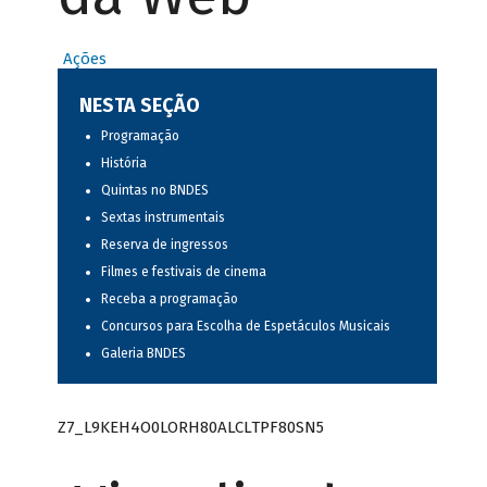
Ações
NESTA SEÇÃO
Programação
História
Quintas no BNDES
Sextas instrumentais
Reserva de ingressos
Filmes e festivais de cinema
Receba a programação
Concursos para Escolha de Espetáculos Musicais
Galeria BNDES
Z7_L9KEH4O0LORH80ALCLTPF80SN5