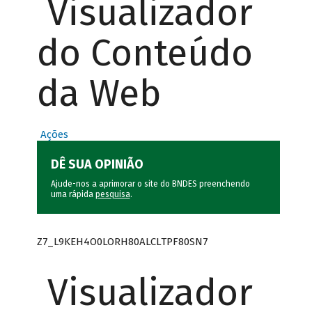
Visualizador
do Conteúdo
da Web
Ações
DÊ SUA OPINIÃO
Ajude-nos a aprimorar o site do BNDES preenchendo
uma rápida
pesquisa
.
Z7_L9KEH4O0LORH80ALCLTPF80SN7
Visualizador