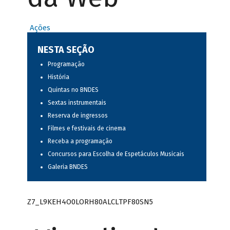
Ações
NESTA SEÇÃO
Programação
História
Quintas no BNDES
Sextas instrumentais
Reserva de ingressos
Filmes e festivais de cinema
Receba a programação
Concursos para Escolha de Espetáculos Musicais
Galeria BNDES
Z7_L9KEH4O0LORH80ALCLTPF80SN5