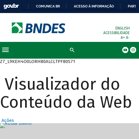
COMUNICA BR
ACESSO À INFORMAÇÃO
PARTI
ENGLISH
ACESSIBILIDADE
A+
A-
Busca
Z7_L9KEH4O0LORH80ALCLTPF80S71
Visualizador do
Conteúdo da Web
Ações
Destaques Prin