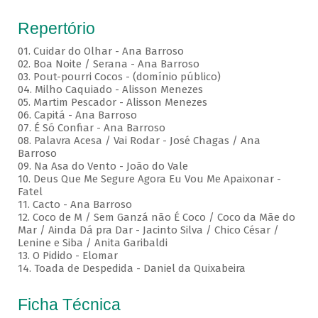
Repertório
01. Cuidar do Olhar - Ana Barroso
02. Boa Noite / Serana - Ana Barroso
03. Pout-pourri Cocos - (domínio público)
04. Milho Caquiado - Alisson Menezes
05. Martim Pescador - Alisson Menezes
06. Capitá - Ana Barroso
07. É Só Confiar - Ana Barroso
08. Palavra Acesa / Vai Rodar - José Chagas / Ana
Barroso
09. Na Asa do Vento - João do Vale
10. Deus Que Me Segure Agora Eu Vou Me Apaixonar -
Fatel
11. Cacto - Ana Barroso
12. Coco de M / Sem Ganzá não É Coco / Coco da Mãe do
Mar / Ainda Dá pra Dar - Jacinto Silva / Chico César /
Lenine e Siba / Anita Garibaldi
13. O Pidido - Elomar
14. Toada de Despedida - Daniel da Quixabeira
Ficha Técnica