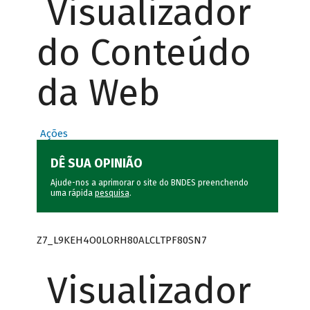
Visualizador
do Conteúdo
da Web
Ações
DÊ SUA OPINIÃO
Ajude-nos a aprimorar o site do BNDES preenchendo
uma rápida
pesquisa
.
Z7_L9KEH4O0LORH80ALCLTPF80SN7
Visualizador