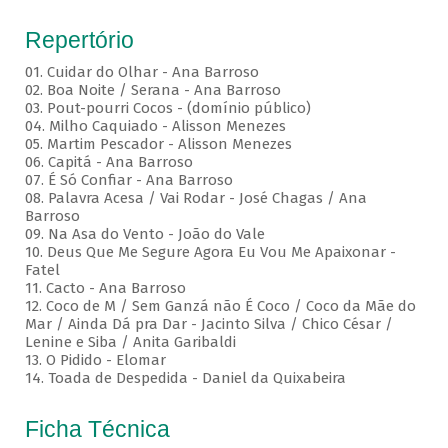
Repertório
01. Cuidar do Olhar - Ana Barroso
02. Boa Noite / Serana - Ana Barroso
03. Pout-pourri Cocos - (domínio público)
04. Milho Caquiado - Alisson Menezes
05. Martim Pescador - Alisson Menezes
06. Capitá - Ana Barroso
07. É Só Confiar - Ana Barroso
08. Palavra Acesa / Vai Rodar - José Chagas / Ana
Barroso
09. Na Asa do Vento - João do Vale
10. Deus Que Me Segure Agora Eu Vou Me Apaixonar -
Fatel
11. Cacto - Ana Barroso
12. Coco de M / Sem Ganzá não É Coco / Coco da Mãe do
Mar / Ainda Dá pra Dar - Jacinto Silva / Chico César /
Lenine e Siba / Anita Garibaldi
13. O Pidido - Elomar
14. Toada de Despedida - Daniel da Quixabeira
Ficha Técnica