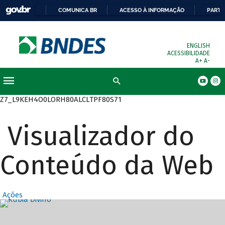
COMUNICA BR
ACESSO À INFORMAÇÃO
PARTI
ENGLISH
ACESSIBILIDADE
A+
A-
Busca
Z7_L9KEH4O0LORH80ALCLTPF80S71
Visualizador do
Conteúdo da Web
Ações
Destaques Prin