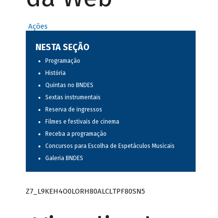
Ações
NESTA SEÇÃO
Programação
História
Quintas no BNDES
Sextas instrumentais
Reserva de ingressos
Filmes e festivais de cinema
Receba a programação
Concursos para Escolha de Espetáculos Musicais
Galeria BNDES
Z7_L9KEH4O0LORH80ALCLTPF80SN5