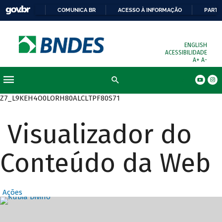
COMUNICA BR
ACESSO À INFORMAÇÃO
PARTI
ENGLISH
ACESSIBILIDADE
A+
A-
Busca
Z7_L9KEH4O0LORH80ALCLTPF80S71
Visualizador do
Conteúdo da Web
Ações
Destaques Prin