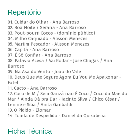
Repertório
01. Cuidar do Olhar - Ana Barroso
02. Boa Noite / Serana - Ana Barroso
03. Pout-pourri Cocos - (domínio público)
04. Milho Caquiado - Alisson Menezes
05. Martim Pescador - Alisson Menezes
06. Capitá - Ana Barroso
07. É Só Confiar - Ana Barroso
08. Palavra Acesa / Vai Rodar - José Chagas / Ana
Barroso
09. Na Asa do Vento - João do Vale
10. Deus Que Me Segure Agora Eu Vou Me Apaixonar -
Fatel
11. Cacto - Ana Barroso
12. Coco de M / Sem Ganzá não É Coco / Coco da Mãe do
Mar / Ainda Dá pra Dar - Jacinto Silva / Chico César /
Lenine e Siba / Anita Garibaldi
13. O Pidido - Elomar
14. Toada de Despedida - Daniel da Quixabeira
Ficha Técnica