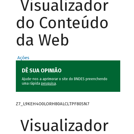
Visualizador
do Conteúdo
da Web
Ações
DÊ SUA OPINIÃO
Ajude-nos a aprimorar o site do BNDES preenchendo
uma rápida
pesquisa
.
Z7_L9KEH4O0LORH80ALCLTPF80SN7
Visualizador