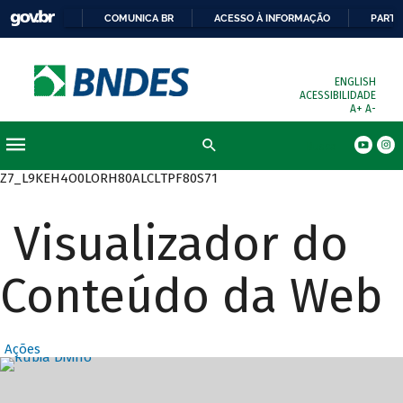
COMUNICA BR
ACESSO À INFORMAÇÃO
PARTI
ENGLISH
ACESSIBILIDADE
A+
A-
Busca
Z7_L9KEH4O0LORH80ALCLTPF80S71
Visualizador do
Conteúdo da Web
Ações
Destaques Prin