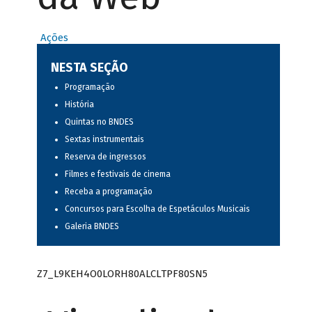
Ações
NESTA SEÇÃO
Programação
História
Quintas no BNDES
Sextas instrumentais
Reserva de ingressos
Filmes e festivais de cinema
Receba a programação
Concursos para Escolha de Espetáculos Musicais
Galeria BNDES
Z7_L9KEH4O0LORH80ALCLTPF80SN5