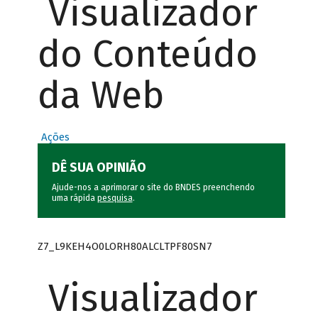
Visualizador
do Conteúdo
da Web
Ações
DÊ SUA OPINIÃO
Ajude-nos a aprimorar o site do BNDES preenchendo
uma rápida
pesquisa
.
Z7_L9KEH4O0LORH80ALCLTPF80SN7
Visualizador