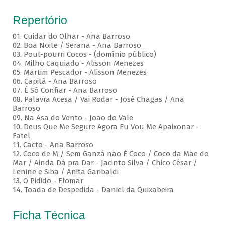
Repertório
01. Cuidar do Olhar - Ana Barroso
02. Boa Noite / Serana - Ana Barroso
03. Pout-pourri Cocos - (domínio público)
04. Milho Caquiado - Alisson Menezes
05. Martim Pescador - Alisson Menezes
06. Capitá - Ana Barroso
07. É Só Confiar - Ana Barroso
08. Palavra Acesa / Vai Rodar - José Chagas / Ana
Barroso
09. Na Asa do Vento - João do Vale
10. Deus Que Me Segure Agora Eu Vou Me Apaixonar -
Fatel
11. Cacto - Ana Barroso
12. Coco de M / Sem Ganzá não É Coco / Coco da Mãe do
Mar / Ainda Dá pra Dar - Jacinto Silva / Chico César /
Lenine e Siba / Anita Garibaldi
13. O Pidido - Elomar
14. Toada de Despedida - Daniel da Quixabeira
Ficha Técnica