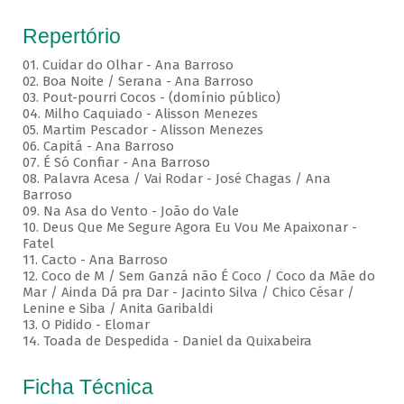
Repertório
01. Cuidar do Olhar - Ana Barroso
02. Boa Noite / Serana - Ana Barroso
03. Pout-pourri Cocos - (domínio público)
04. Milho Caquiado - Alisson Menezes
05. Martim Pescador - Alisson Menezes
06. Capitá - Ana Barroso
07. É Só Confiar - Ana Barroso
08. Palavra Acesa / Vai Rodar - José Chagas / Ana
Barroso
09. Na Asa do Vento - João do Vale
10. Deus Que Me Segure Agora Eu Vou Me Apaixonar -
Fatel
11. Cacto - Ana Barroso
12. Coco de M / Sem Ganzá não É Coco / Coco da Mãe do
Mar / Ainda Dá pra Dar - Jacinto Silva / Chico César /
Lenine e Siba / Anita Garibaldi
13. O Pidido - Elomar
14. Toada de Despedida - Daniel da Quixabeira
Ficha Técnica