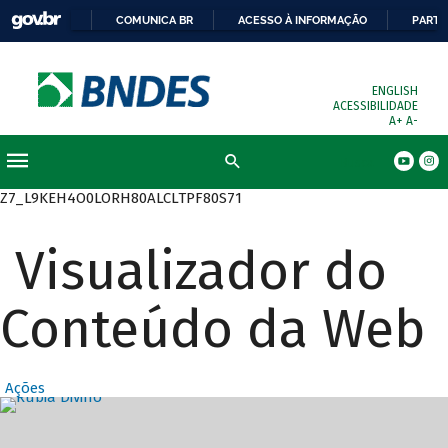
COMUNICA BR
ACESSO À INFORMAÇÃO
PARTI
ENGLISH
ACESSIBILIDADE
A+
A-
Busca
Z7_L9KEH4O0LORH80ALCLTPF80S71
Visualizador do
Conteúdo da Web
Ações
Destaques Prin