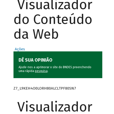
Visualizador
do Conteúdo
da Web
Ações
DÊ SUA OPINIÃO
Ajude-nos a aprimorar o site do BNDES preenchendo
uma rápida
pesquisa
.
Z7_L9KEH4O0LORH80ALCLTPF80SN7
Visualizador