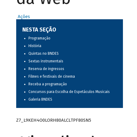
Ações
NESTA SEÇÃO
Programação
História
Quintas no BNDES
Sextas instrumentais
Reserva de ingressos
Filmes e festivais de cinema
Receba a programação
Concursos para Escolha de Espetáculos Musicais
Galeria BNDES
Z7_L9KEH4O0LORH80ALCLTPF80SN5