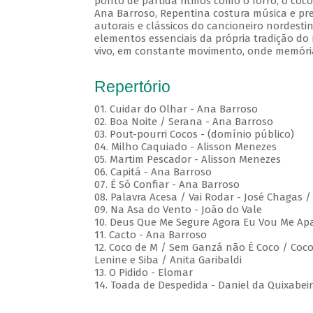
ponto de partida ritmos como o forró, o coco
Ana Barroso, Repentina costura música e pre
autorais e clássicos do cancioneiro nordesti
elementos essenciais da própria tradição do 
vivo, em constante movimento, onde memóri
Repertório
01. Cuidar do Olhar - Ana Barroso
02. Boa Noite / Serana - Ana Barroso
03. Pout-pourri Cocos - (domínio público)
04. Milho Caquiado - Alisson Menezes
05. Martim Pescador - Alisson Menezes
06. Capitá - Ana Barroso
07. É Só Confiar - Ana Barroso
08. Palavra Acesa / Vai Rodar - José Chagas 
09. Na Asa do Vento - João do Vale
10. Deus Que Me Segure Agora Eu Vou Me Apa
11. Cacto - Ana Barroso
12. Coco de M / Sem Ganzá não É Coco / Coco 
Lenine e Siba / Anita Garibaldi
13. O Pidido - Elomar
14. Toada de Despedida - Daniel da Quixabei