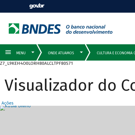
Z7_L9KEH4O0LORH80ALCLTPF80S71
Visualizador do 
Ações
Destaques Prin