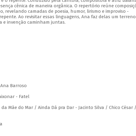
 e o repente. Conduzido pela cantora, compositora e atriz baian
sença cênica de maneira orgânica. O repertório reúne composiç
no, revelando camadas de poesia, humor, lirismo e improviso -
repente. Ao revisitar essas linguagens, Ana faz delas um terreno
a e invenção caminham juntas.
/ Ana Barroso
ixonar - Fatel
da Mãe do Mar / Ainda Dá pra Dar - Jacinto Silva / Chico César 
ra