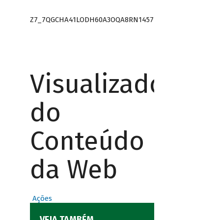
Z7_7QGCHA41LODH60A3OQA8RN1457
Visualizador
do
Conteúdo
da Web
Ações
VEJA TAMBÉM