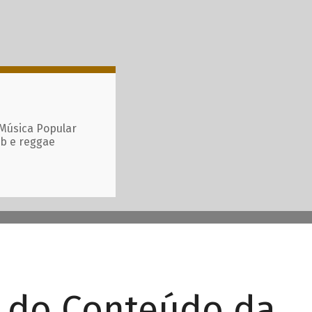
 Música Popular
ub e reggae
r do Conteúdo da