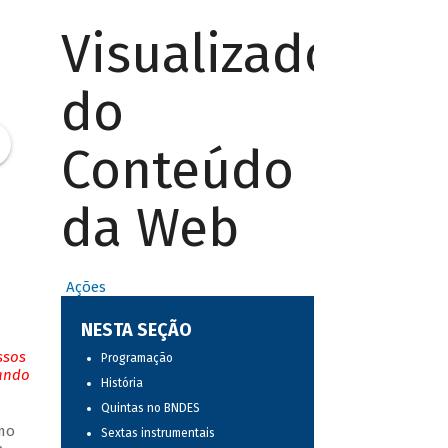
Visualizador
do
Conteúdo
da Web
Ações
NESTA SEÇÃO
ssos
Programação
tando
História
Quintas no BNDES
mo
Sextas instrumentais