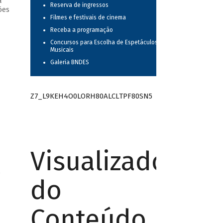
a
Reserva de ingressos
ões
Filmes e festivais de cinema
Receba a programação
Concursos para Escolha de Espetáculos
Musicais
Galeria BNDES
Z7_L9KEH4O0LORH80ALCLTPF80SN5
Visualizador
/
do
Conteúdo