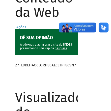
da Web
Ações
DÊ SUA OPINIÃO
Ajude-nos a aprimorar o site do BNDES
preenchendo uma rápida
pesquisa
.
Z7_L9KEH4O0LORH80ALCLTPF80SN7
Visualizador