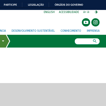
PARTICIPE
LEGISLAÇÃO
ÓRGÃOS DO GOVERNO
⁣
ENGLISH
ACESSIBILIDADE
A+
A-
NCIA
DESENVOLVIMENTO SUSTENTÁVEL
CONHECIMENTO
IMPRENSA
Busca
gem de tela