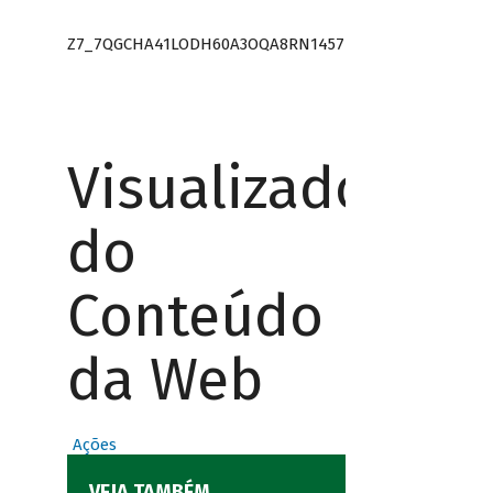
Z7_7QGCHA41LODH60A3OQA8RN1457
Visualizador
do
Conteúdo
da Web
Ações
VEJA TAMBÉM