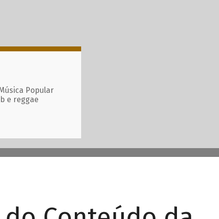
 Música Popular
ub e reggae
r do Conteúdo da