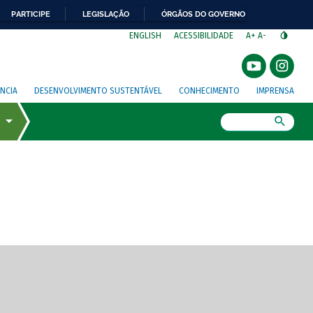
PARTICIPE
LEGISLAÇÃO
ÓRGÃOS DO GOVERNO
⁣
ENGLISH
ACESSIBILIDADE
A+
A-
NCIA
DESENVOLVIMENTO SUSTENTÁVEL
CONHECIMENTO
IMPRENSA
Busca
gem de tela