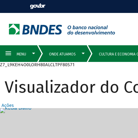
Z7_L9KEH4O0LORH80ALCLTPF80S71
Visualizador do 
Ações
Destaques Prin