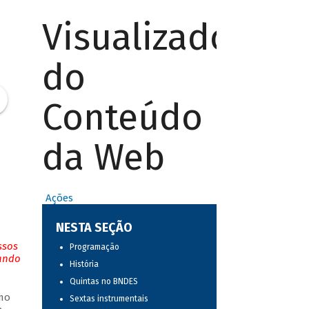
Visualizador
do
Conteúdo
da Web
Ações
NESTA SEÇÃO
ssos
Programação
tando
História
Quintas no BNDES
mo
Sextas instrumentais