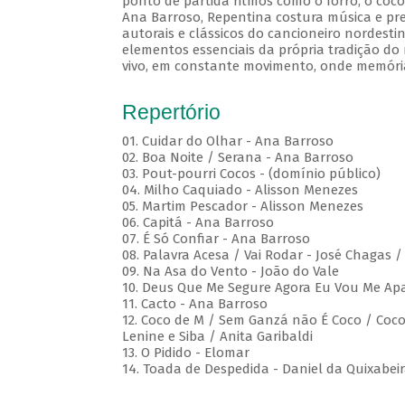
ponto de partida ritmos como o forró, o coco
Ana Barroso, Repentina costura música e pre
autorais e clássicos do cancioneiro nordesti
elementos essenciais da própria tradição do 
vivo, em constante movimento, onde memóri
Repertório
01. Cuidar do Olhar - Ana Barroso
02. Boa Noite / Serana - Ana Barroso
03. Pout-pourri Cocos - (domínio público)
04. Milho Caquiado - Alisson Menezes
05. Martim Pescador - Alisson Menezes
06. Capitá - Ana Barroso
07. É Só Confiar - Ana Barroso
08. Palavra Acesa / Vai Rodar - José Chagas 
09. Na Asa do Vento - João do Vale
10. Deus Que Me Segure Agora Eu Vou Me Apa
11. Cacto - Ana Barroso
12. Coco de M / Sem Ganzá não É Coco / Coco 
Lenine e Siba / Anita Garibaldi
13. O Pidido - Elomar
14. Toada de Despedida - Daniel da Quixabei