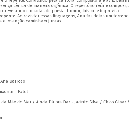
 e o repente. Conduzido pela cantora, compositora e atriz baian
sença cênica de maneira orgânica. O repertório reúne composiç
no, revelando camadas de poesia, humor, lirismo e improviso -
repente. Ao revisitar essas linguagens, Ana faz delas um terreno
a e invenção caminham juntas.
/ Ana Barroso
ixonar - Fatel
da Mãe do Mar / Ainda Dá pra Dar - Jacinto Silva / Chico César 
ra