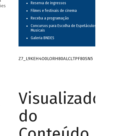
a
Reserva de ingressos
ões
Filmes e festivais de cinema
Receba a programação
Concursos para Escolha de Espetáculos
Musicais
Galeria BNDES
Z7_L9KEH4O0LORH80ALCLTPF80SN5
Visualizador
/
do
Conteúdo