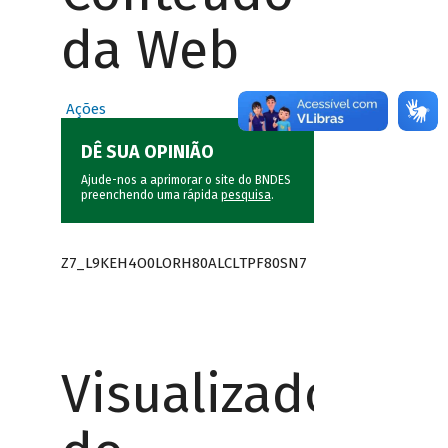
da Web
Ações
DÊ SUA OPINIÃO
Ajude-nos a aprimorar o site do BNDES
preenchendo uma rápida
pesquisa
.
Z7_L9KEH4O0LORH80ALCLTPF80SN7
Visualizador