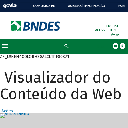
COMUNICA BR
ACESSO À INFORMAÇÃO
PARTI
ENGLISH
ACESSIBILIDADE
A+
A-
Busca
Z7_L9KEH4O0LORH80ALCLTPF80S71
Visualizador do
Conteúdo da Web
Ações
Destaques Prin