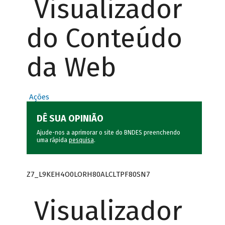
Visualizador
do Conteúdo
da Web
Ações
DÊ SUA OPINIÃO
Ajude-nos a aprimorar o site do BNDES preenchendo
uma rápida
pesquisa
.
Z7_L9KEH4O0LORH80ALCLTPF80SN7
Visualizador