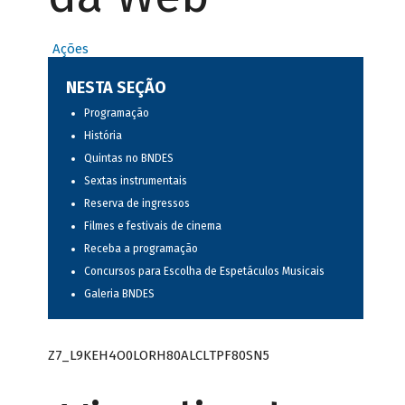
Ações
NESTA SEÇÃO
Programação
História
Quintas no BNDES
Sextas instrumentais
Reserva de ingressos
Filmes e festivais de cinema
Receba a programação
Concursos para Escolha de Espetáculos Musicais
Galeria BNDES
Z7_L9KEH4O0LORH80ALCLTPF80SN5