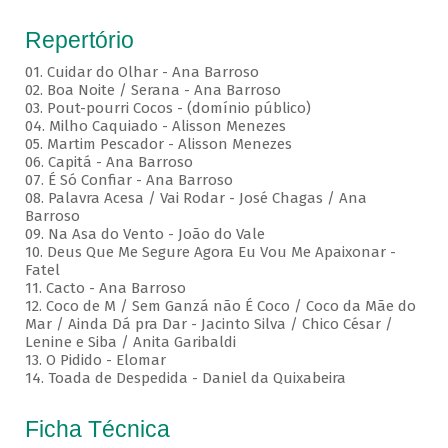
Repertório
01. Cuidar do Olhar - Ana Barroso
02. Boa Noite / Serana - Ana Barroso
03. Pout-pourri Cocos - (domínio público)
04. Milho Caquiado - Alisson Menezes
05. Martim Pescador - Alisson Menezes
06. Capitá - Ana Barroso
07. É Só Confiar - Ana Barroso
08. Palavra Acesa / Vai Rodar - José Chagas / Ana
Barroso
09. Na Asa do Vento - João do Vale
10. Deus Que Me Segure Agora Eu Vou Me Apaixonar -
Fatel
11. Cacto - Ana Barroso
12. Coco de M / Sem Ganzá não É Coco / Coco da Mãe do
Mar / Ainda Dá pra Dar - Jacinto Silva / Chico César /
Lenine e Siba / Anita Garibaldi
13. O Pidido - Elomar
14. Toada de Despedida - Daniel da Quixabeira
Ficha Técnica