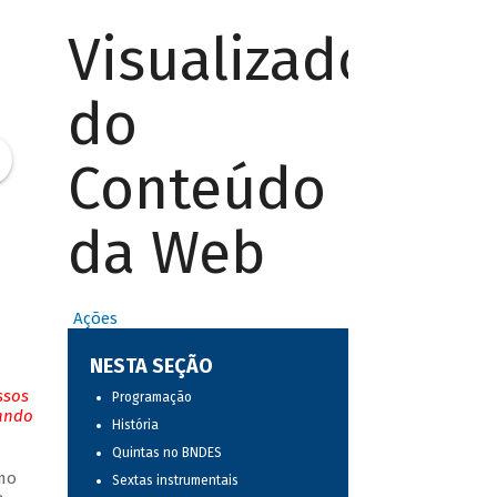
Visualizador
do
Conteúdo
da Web
Ações
NESTA SEÇÃO
ssos
Programação
tando
História
Quintas no BNDES
mo
Sextas instrumentais