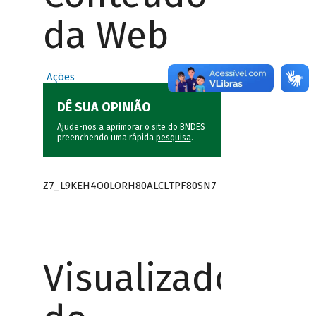
da Web
Ações
DÊ SUA OPINIÃO
Ajude-nos a aprimorar o site do BNDES
preenchendo uma rápida
pesquisa
.
Z7_L9KEH4O0LORH80ALCLTPF80SN7
Visualizador