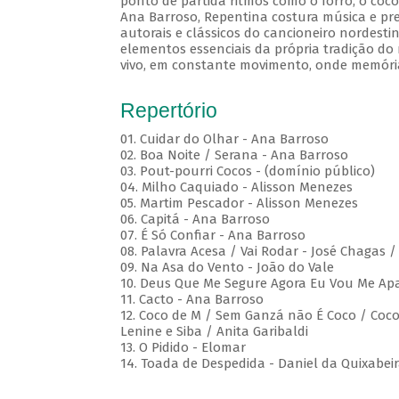
ponto de partida ritmos como o forró, o coco
Ana Barroso, Repentina costura música e pre
autorais e clássicos do cancioneiro nordesti
elementos essenciais da própria tradição do 
vivo, em constante movimento, onde memóri
Repertório
01. Cuidar do Olhar - Ana Barroso
02. Boa Noite / Serana - Ana Barroso
03. Pout-pourri Cocos - (domínio público)
04. Milho Caquiado - Alisson Menezes
05. Martim Pescador - Alisson Menezes
06. Capitá - Ana Barroso
07. É Só Confiar - Ana Barroso
08. Palavra Acesa / Vai Rodar - José Chagas 
09. Na Asa do Vento - João do Vale
10. Deus Que Me Segure Agora Eu Vou Me Apa
11. Cacto - Ana Barroso
12. Coco de M / Sem Ganzá não É Coco / Coco 
Lenine e Siba / Anita Garibaldi
13. O Pidido - Elomar
14. Toada de Despedida - Daniel da Quixabei