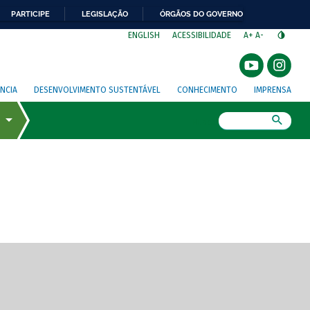
PARTICIPE
LEGISLAÇÃO
ÓRGÃOS DO GOVERNO
⁣
ENGLISH
ACESSIBILIDADE
A+
A-
NCIA
DESENVOLVIMENTO SUSTENTÁVEL
CONHECIMENTO
IMPRENSA
Busca
gem de tela