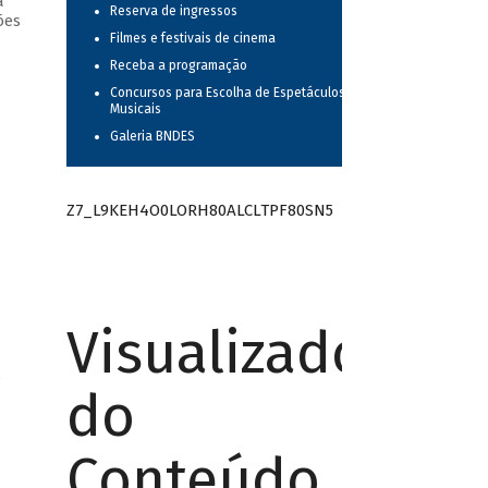
a
Reserva de ingressos
ões
Filmes e festivais de cinema
Receba a programação
Concursos para Escolha de Espetáculos
Musicais
Galeria BNDES
Z7_L9KEH4O0LORH80ALCLTPF80SN5
Visualizador
/
do
Conteúdo