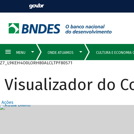
Z7_L9KEH4O0LORH80ALCLTPF80S71
Visualizador do 
Ações
Destaques Prin