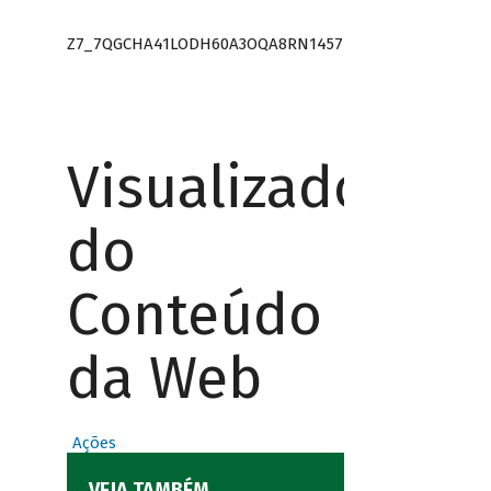
Z7_7QGCHA41LODH60A3OQA8RN1457
Visualizador
do
Conteúdo
da Web
Ações
VEJA TAMBÉM