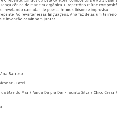
 e o repente. Conduzido pela cantora, compositora e atriz baian
sença cênica de maneira orgânica. O repertório reúne composiç
no, revelando camadas de poesia, humor, lirismo e improviso -
repente. Ao revisitar essas linguagens, Ana faz delas um terreno
a e invenção caminham juntas.
/ Ana Barroso
ixonar - Fatel
da Mãe do Mar / Ainda Dá pra Dar - Jacinto Silva / Chico César 
ra