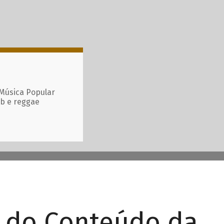
 Música Popular
ub e reggae
r do Conteúdo da