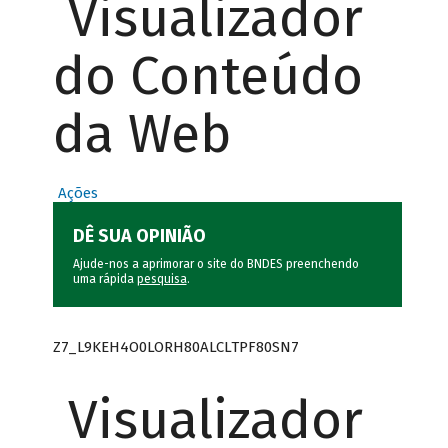
Visualizador
do Conteúdo
da Web
Ações
DÊ SUA OPINIÃO
Ajude-nos a aprimorar o site do BNDES preenchendo
uma rápida
pesquisa
.
Z7_L9KEH4O0LORH80ALCLTPF80SN7
Visualizador