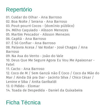
Repertório
01. Cuidar do Olhar - Ana Barroso
02. Boa Noite / Serana - Ana Barroso
03. Pout-pourri Cocos - (domínio público)
04. Milho Caquiado - Alisson Menezes
05. Martim Pescador - Alisson Menezes
06. Capitá - Ana Barroso
07. É Só Confiar - Ana Barroso
08. Palavra Acesa / Vai Rodar - José Chagas / Ana
Barroso
09. Na Asa do Vento - João do Vale
10. Deus Que Me Segure Agora Eu Vou Me Apaixonar -
Fatel
11. Cacto - Ana Barroso
12. Coco de M / Sem Ganzá não É Coco / Coco da Mãe do
Mar / Ainda Dá pra Dar - Jacinto Silva / Chico César /
Lenine e Siba / Anita Garibaldi
13. O Pidido - Elomar
14. Toada de Despedida - Daniel da Quixabeira
Ficha Técnica