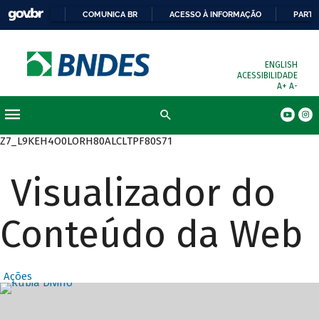
COMUNICA BR
ACESSO À INFORMAÇÃO
PARTI
ENGLISH
ACESSIBILIDADE
A+
A-
Busca
Z7_L9KEH4O0LORH80ALCLTPF80S71
Visualizador do
Conteúdo da Web
Ações
Destaques Prin