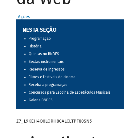
Ações
NESTA SEÇÃO
Programação
História
Quintas no BNDES
Sextas instrumentais
Reserva de ingressos
Filmes e festivais de cinema
Receba a programação
Concursos para Escolha de Espetáculos Musicais
Galeria BNDES
Z7_L9KEH4O0LORH80ALCLTPF80SN5